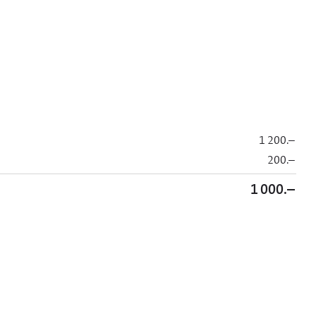
1 200.–
200.–
1 000.–