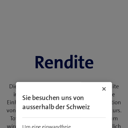
Rendite
Die Aktionärsrendite kann als Gesamtrendite
inklusive Dividende bewertet werden. Die
Sie besuchen uns von
Einheit «Total Return» besteht aus der Addition
ausserhalb der Schweiz
von reinvestierten Dividenden zum Aktienkurs.
Total Return für einen bestimmten Zeitraum
wird als Aktienkursentwicklung einschliesslich
Um eine einwandfreie