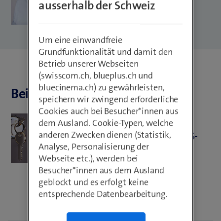
ausserhalb der Schweiz
Um eine einwandfreie
Grundfunktionalität und damit den
Betrieb unserer Webseiten
(swisscom.ch, blueplus.ch und
bluecinema.ch) zu gewährleisten,
Beiträge von Christoph Ernst
speichern wir zwingend erforderliche
Cookies auch bei Besucher*innen aus
Cloud Services
dem Ausland. Cookie-Typen, welche
anderen Zwecken dienen (Statistik,
Kümmere dich um deine AWS-
Analyse, Personalisierung der
Zugangsschlüssel
Webseite etc.), werden bei
Besucher*innen aus dem Ausland
geblockt und es erfolgt keine
entsprechende Datenbearbeitung.