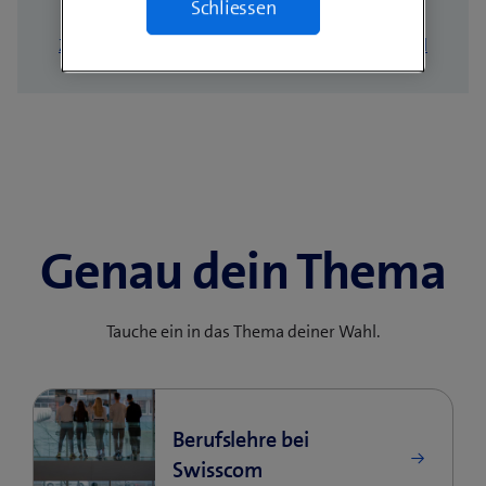
Schliessen
Zur Übersicht
Zum nächsten Profil
Genau dein Thema
Tauche ein in das Thema deiner Wahl.