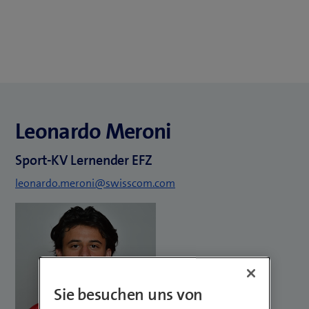
Leonardo Meroni
Sport-KV Lernender EFZ
leonardo.meroni@swisscom.com
Sie besuchen uns von