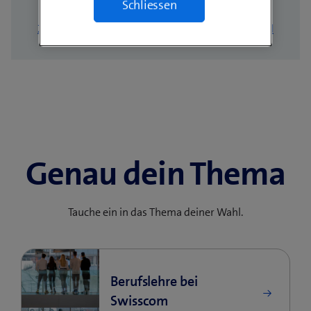
Schliessen
Zur Übersicht
Zum nächsten Profil
Genau dein Thema
Tauche ein in das Thema deiner Wahl.