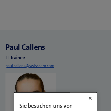
Paul Callens
IT Trainee
paul.callens@swisscom.com
Sie besuchen uns von