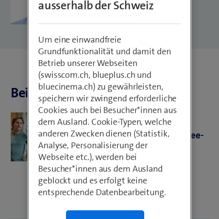
ausserhalb der Schweiz
Um eine einwandfreie
Grundfunktionalität und damit den
Betrieb unserer Webseiten
(swisscom.ch, blueplus.ch und
bluecinema.ch) zu gewährleisten,
Beiträge von Paul Callens
speichern wir zwingend erforderliche
Cookies auch bei Besucher*innen aus
Interns & Trainees
dem Ausland. Cookie-Typen, welche
anderen Zwecken dienen (Statistik,
Karrierestart mit dem IT-Trainee-
Analyse, Personalisierung der
Programm
Webseite etc.), werden bei
Besucher*innen aus dem Ausland
geblockt und es erfolgt keine
entsprechende Datenbearbeitung.