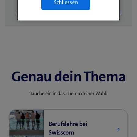
Schliessen
Zur Übersicht
Zum nächsten Profil
Genau dein Thema
Tauche ein in das Thema deiner Wahl.