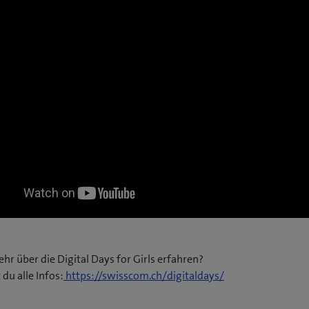
ehr über die Digital Days for Girls erfahren?
 du alle Infos:
https://swisscom.ch/digitaldays/