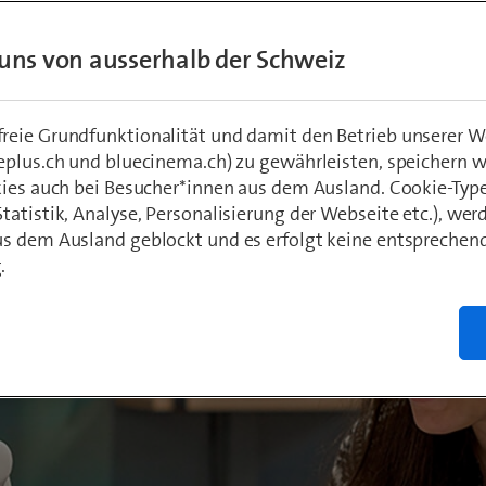
n ist.
uns von ausserhalb der Schweiz
 Maier
, Marketing Specialist @ Next Generation
r 2021
eie Grundfunktionalität und damit den Betrieb unserer W
eplus.ch und bluecinema.ch) zu gewährleisten, speichern 
kies auch bei Besucher*innen aus dem Ausland. Cookie-Typ
atistik, Analyse, Personalisierung der Webseite etc.), wer
s dem Ausland geblockt und es erfolgt keine entsprechen
.