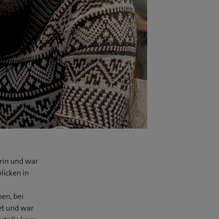
erin und war
licken in
en, bei
et und war