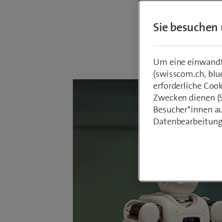
gekomme
Sie besuchen 
Von
Fabienne
10. Novembe
Um eine einwandfr
(swisscom.ch, blu
erforderliche Coo
Zwecken dienen (St
Besucher*innen au
Datenbearbeitung