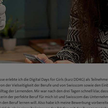
asse erlebte ich die Digital Days for Girls (kurz DD4G) als Teilnehm
von der Vielseitigkeit der Berufe und von Swisscom sowie den Einb
lltag der Lernenden. Mir war nach den drei Tagen schnell klar, dass
rin der perfekte Beruf für mich ist und Swisscom das Unternehm
 den Beruf lernen will. Also habe ich meine Bewerbung vorbereit