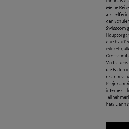
mehr als gl
Meine Reise
als Helferi
den Schüler
Swisscom ge
Hauptorgan
durchzuführ
mir sehr, a
Grösse mit 
Vertrauens 
die Fäden i
extrem schö
Projektanbi
internes Fi
Teilnehmeri
hat? Dann s