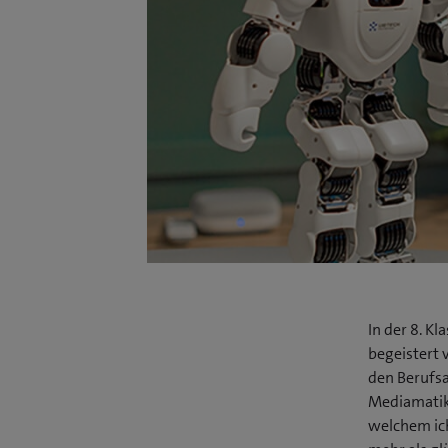
In der 8. Kl
begeistert 
den Berufsa
Mediamatike
welchem ich