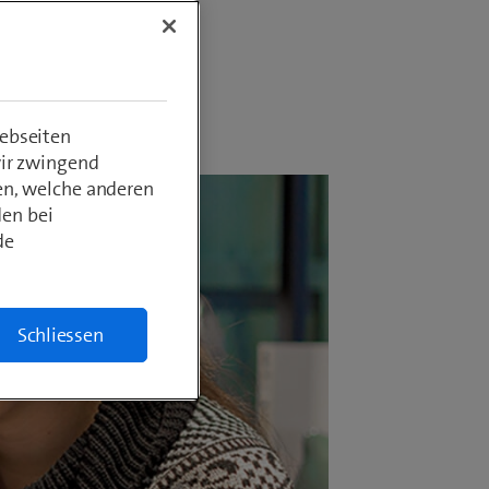
ebseiten
wir zwingend
en, welche anderen
den bei
de
Schliessen