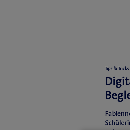
Tips & Tricks
Digit
Begl
Fabienne 
Schüleri