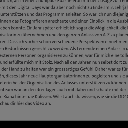
ücklich, als in einer Znünipause das Telefon mit der Zusage zur Leh
 mit den Digital Days war da aber noch nicht zu Ende. Im 3. Lehrjah
n unterstützen und das Programm anleiten. So war ich nun diejenig
innen das Fotografieren anschaute und einen Einblick in die Ausb
ben konnte. Ein Jahr später erhielt ich sogar die Möglichkeit, die 
isatorin zu übernehmen und den ganzen Anlass von A-Z zu plane
en. Dass ich vorher schon verschiedene Perspektiven einnehmen
llen Bedürfnissen gerecht zu werden. Als Lernende einen Anlass in 
externen Personen organisieren zu können, war für mich eine toll
und erfüllte mich mit Stolz. Nach all den Jahren nun selbst dort z
n der Hand zu halten war ein grossartiges Gefühl. Daher war es fü
n, dieses Jahr neue Hauptorganisatorinnen zu begleiten und sie a
eterin bei der Organisation des Anlasses unterstützen zu können.
lmteam war an den drei Tagen auch mit dabei und schaute mit der
n Riana hinter die Kulissen. Willst auch du wissen, wie sie die DD4
chau dir hier das Video an.