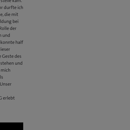
rstelle kam.
r durfte ich
e, die mit
ildung bei
Rolle der
n und
 konnte half
dieser
e Geste des
u stehen und
r mich
ls
 Unser
G erlebt