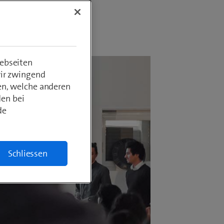
ebseiten
wir zwingend
en, welche anderen
den bei
de
Schliessen