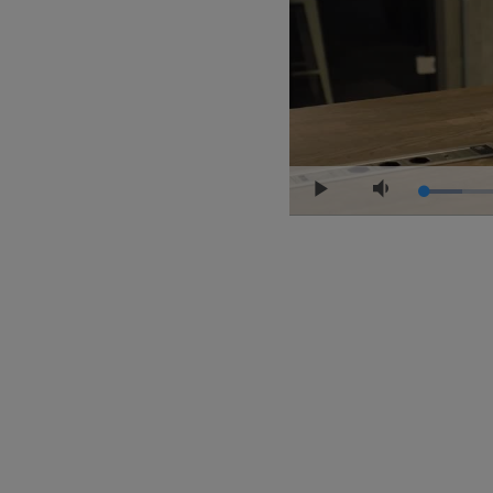
Loade
Play
Mute
6.97%