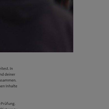
test. In
nd deiner
 zusammen.
hen Inhalte
l-Prüfung.