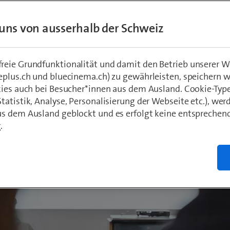
 Maier
, Marketing Specialist @ Next Generation
uns von ausserhalb der Schweiz
eie Grundfunktionalität und damit den Betrieb unserer W
eplus.ch und bluecinema.ch) zu gewährleisten, speichern 
kies auch bei Besucher*innen aus dem Ausland. Cookie-Typ
atistik, Analyse, Personalisierung der Webseite etc.), wer
s dem Ausland geblockt und es erfolgt keine entsprechen
.