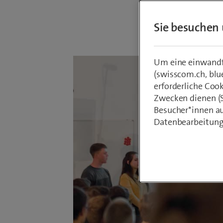
Von
Fabienne
Sie besuchen 
21. Juli 2021
Um eine einwandfr
(swisscom.ch, blu
erforderliche Coo
Zwecken dienen (St
Besucher*innen au
Datenbearbeitung