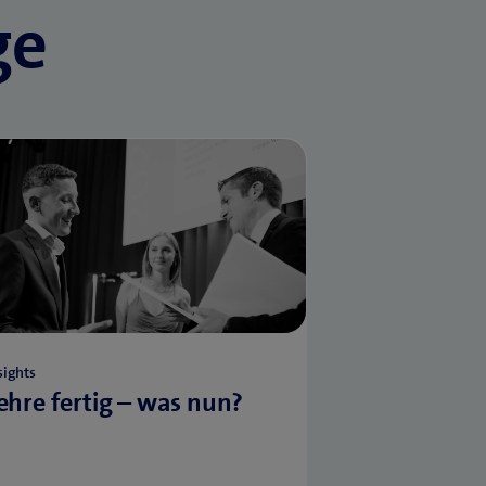
ge
sights
ehre fertig – was nun?