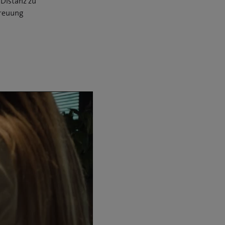
 Distanz zu
treuung