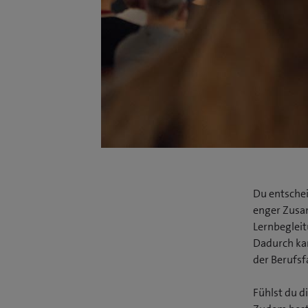
Du entschei
enger Zusa
Lernbeglei
Dadurch kan
der Berufsf
Fühlst du d