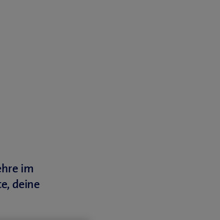
ehre im
e, deine