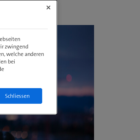
ebseiten
wir zwingend
en, welche anderen
den bei
de
Schliessen