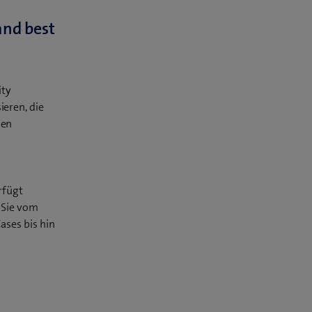
and best
ity
eren, die
den
rfügt
 Sie vom
ases bis hin