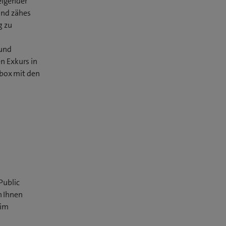
eigender
und zähes
g zu
 und
n Exkurs in
olbox mit den
Public
n Ihnen
 im