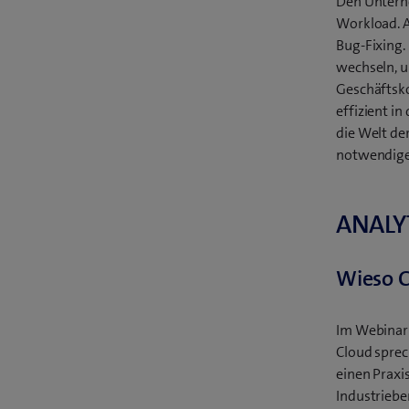
Den Untern
Workload. A
Bug-Fixing.
wechseln, u
Geschäftsko
effizient i
die Welt der
notwendigen
ANALY
Wieso C
Im Webinar 
Cloud sprec
einen Praxi
Industriebe