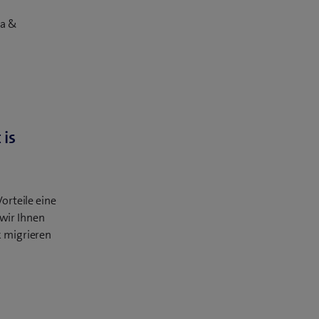
ta &
 is
orteile eine
wir Ihnen
k migrieren