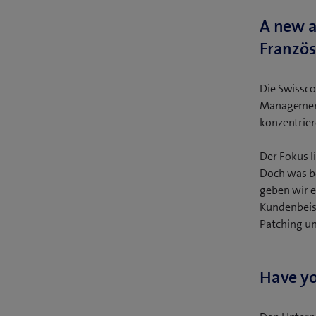
A new a
Französ
Die Swissco
Management 
konzentrie
Der Fokus l
Doch was be
geben wir e
Kundenbeis
Patching un
Have yo