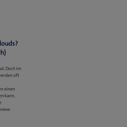
Clouds?
ch)
ud. Doch im
werden oft
en einen
en kann,
e
Review