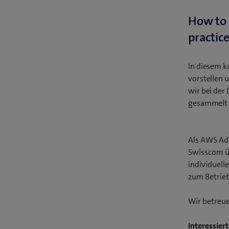
How to 
practice
In diesem k
vorstellen 
wir bei der
gesammelt 
Als AWS Ad
Swisscom ü
individuell
zum Betrieb
Wir betreue
Interessier