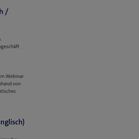
h /
s
rngeschäft
sem Webinar
anhand von
tisches
nglisch)