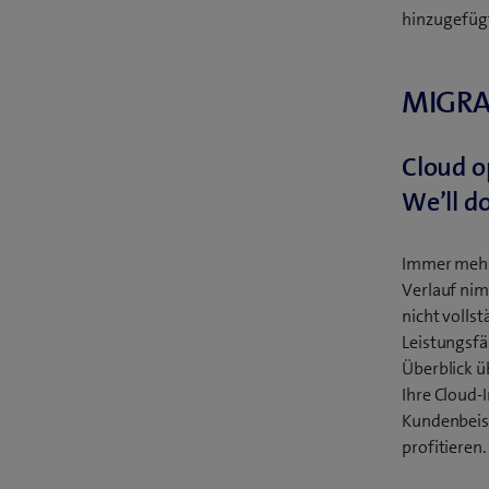
hinzugefügt
MIGRA
Cloud o
We’ll d
Immer mehr
Verlauf nim
nicht volls
Leistungsfä
Überblick ü
Ihre Cloud-
Kundenbeisp
profitieren.