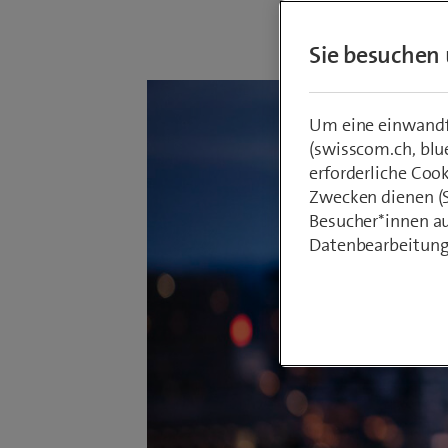
Von
Philipp K
2. September
Sie besuchen 
Um eine einwandfr
(swisscom.ch, blu
erforderliche Coo
Zwecken dienen (St
Besucher*innen au
Datenbearbeitung