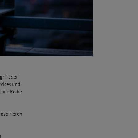
riff, der
rvices und
 eine Reihe
inspirieren
s