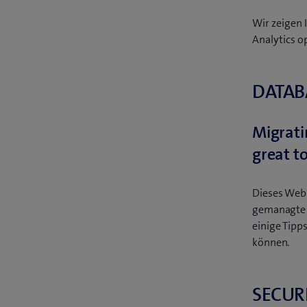
Wir zeigen 
Analytics o
DATAB
Migratin
great to
Dieses Webin
gemanagte D
einige Tipp
können.
SECUR