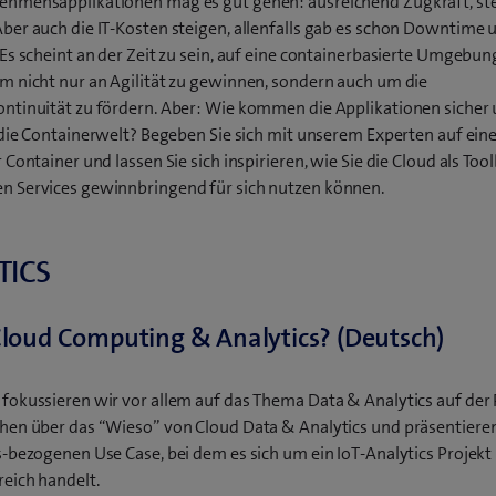
ehmensapplikationen mag es gut gehen: ausreichend Zugkraft, st
ber auch die IT-Kosten steigen, allenfalls gab es schon Downtime 
 Es scheint an der Zeit zu sein, auf eine containerbasierte Umgebun
m nicht nur an Agilität zu gewinnen, sondern auch um die
ntinuität zu fördern. Aber: Wie kommen die Applikationen sicher
n die Containerwelt? Begeben Sie sich mit unserem Experten auf eine
 Container und lassen Sie sich inspirieren, wie Sie die Cloud als To
 Services gewinnbringend für sich nutzen können.
TICS
loud Computing & Analytics? (Deutsch)
fokussieren wir vor allem auf das Thema Data & Analytics auf der 
hen über das “Wieso” von Cloud Data & Analytics und präsentiere
s-bezogenen Use Case, bei dem es sich um ein IoT-Analytics Projekt
reich handelt.