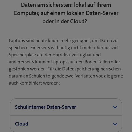
oder Lehrpersonen mit externen
Daten am sichersten: lokal auf Ihrem
Zugriffsrechten, usw. geprüft werden.
Computer, auf einem lokalen Daten-Server
oder in der Cloud?
Laptops sind heute kaum mehr geeignet, um Daten zu
speichern. Einerseits ist häufig nicht mehr überaus viel
Speicherplatz auf der Harddisk verfügbar und
andererseits können Laptops auf den Boden fallen oder
gestohlen werden. Für die Datenspeicherung herrschen
darum an Schulen folgende zwei Varianten vor, die gerne
auch kombiniert werden:
Schulinterner Daten-Server
Eine Möglichkeit ist die Datenspeicherung auf
Cloud
einem schulinternen Daten-Server, der nicht