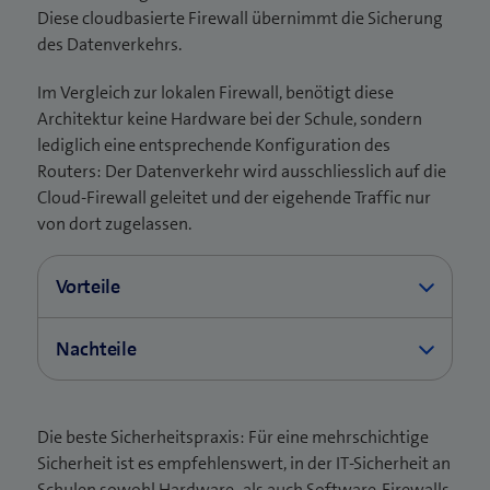
Dieser Aufwand ist nicht zu unterschätzen und
Diese cloudbasierte Firewall übernimmt die Sicherung
isolieren. Dadurch können Sie sensible Daten
erfordert die nötigen Kenntnisse und
des Datenverkehrs.
besser schützen und verhindern, dass ein
Ressourcen.
Angriff auf einen Teil des Netzwerks auf
Im Vergleich zur lokalen Firewall, benötigt diese
andere Teile übergreift.
Architektur keine Hardware bei der Schule, sondern
lediglich eine entsprechende Konfiguration des
Routers: Der Datenverkehr wird ausschliesslich auf die
Cloud-Firewall geleitet und der eigehende Traffic nur
von dort zugelassen.
Vorteile
Eine cloudbasierte Firewall kann zugleich für
Nachteile
mehrere Standorte oder Internetanschlüsse
genutzt werden.
Eingeschränkte Autonomie: Je nach Service
kann eine cloudbasierte Firewall nur bedingt
Eine cloudbasierte Firewall kann meist sehr
Die beste Sicherheitspraxis: Für eine mehrschichtige
spezifische Anforderungen einer Schule
einfach skaliert werden, da sie oft als shared-
Sicherheit ist es empfehlenswert, in der IT-Sicherheit an
abdecken.
Service existiert. So kann sie wachsende
Schulen sowohl Hardware- als auch Software-Firewalls