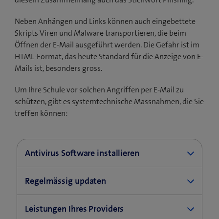
Neben Anhängen und Links können auch eingebettete
Skripts Viren und Malware transportieren, die beim
Öffnen der E-Mail ausgeführt werden. Die Gefahr ist im
HTML-Format, das heute Standard für die Anzeige von E-
Mails ist, besonders gross.
Um Ihre Schule vor solchen Angriffen per E-Mail zu
schützen, gibt es systemtechnische Massnahmen, die Sie
treffen können:
Antivirus Software installieren
Installieren Sie eine vertrauenswürdige
Regelmässig updaten
Antivirus-Software auf den Schulcomputern. Je
nach Qualität der Software können damit viele
Halten Sie das Betriebssystem der
Leistungen Ihres Providers
schadhafte E-Mails abgeblockt werden.
Schulcomputer unbedingt immer auf dem