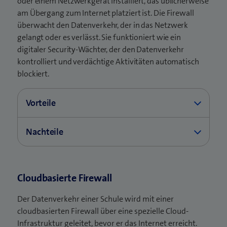
oder einem Netzwerkgerät installiert, das üblicherweise
am Übergang zum Internet platziert ist. Die Firewall
überwacht den Datenverkehr, der in das Netzwerk
gelangt oder es verlässt. Sie funktioniert wie ein
digitaler Security-Wächter, der den Datenverkehr
kontrolliert und verdächtige Aktivitäten automatisch
blockiert.
Vorteile
Bei der Konfiguration der lokalen Firewall sind
Nachteile
Sie sehr frei und können auf die spezifischen
Bedürfnisse Ihrer Schule Rücksicht nehmen.
Eine lokale Firewall kann nur begrenzt skaliert
werden. Wenn Ihr Netz mit der Zeit grösser
Meist besitzen Firewalls weitere
Cloudbasierte Firewall
und komplexer wird, kann die Firewall
Sicherheitsfunktionen, die Sie aktivieren oder
allenfalls an ihre Leistungsgrenzen kommen.
deaktivieren können.
Der Datenverkehr einer Schule wird mit einer
Der Unterhalt (Aktualisierungen, Wartung)
cloudbasierten Firewall über eine spezielle Cloud-
Eine lokale Firewall kann dazu verwendet
obliegt der Schule oder ihrem IT-Partner.
Infrastruktur geleitet, bevor er das Internet erreicht.
werden, verschiedene Teile Ihres Netzwerks zu