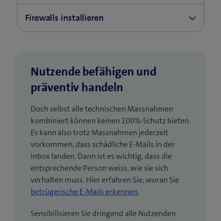
neuesten Stand, um Sicherheitslücken möglichst
Manche E-Mail-Provider stellen einen Viren- und
Firewalls installieren
früh und zuverlässig zu schliessen. Auch alle
Malware-Schutz zur Verfügung. Informieren Sie
weiteren Netzwerk-Komponenten sind jederzeit
sich über das Angebot Ihres Providers und
Die oben bereits erwähnten (Hardware- oder
aktuell zu halten (z.B. lokale Firewall, Access
nehmen Sie schützende Leistungen in Anspruch.
Software-)Firewalls sind eine beliebte Option,
Points, lokaler Server).
um nicht nur verdächtigen Internet-, sondern
Nutzende befähigen und
auch verdächtigen E-Mail-Traffic zu blockieren.
präventiv handeln
Doch selbst alle technischen Massnahmen
kombiniert können keinen 100%-Schutz bieten.
Es kann also trotz Massnahmen jederzeit
vorkommen, dass schädliche E-Mails in der
Inbox landen. Dann ist es wichtig, dass die
entsprechende Person weiss, wie sie sich
verhalten muss. Hier erfahren Sie, woran Sie
betrügerische E-Mails erkennen
.
Sensibilisieren Sie dringend alle Nutzenden