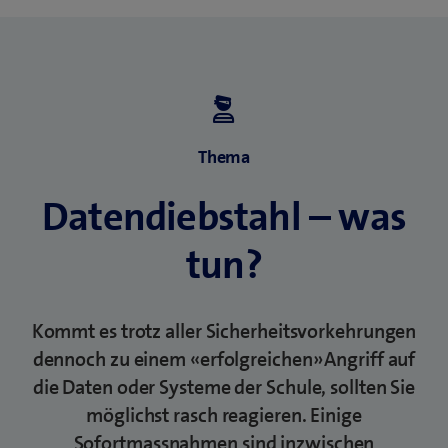
n
n
s
n
e
F
e
u
e
u
e
n
e
s
s
s
F
t
F
e
e
Thema
e
n
r
n
s
)
Datendiebstahl – was
s
t
t
e
tun?
e
r
r
)
)
Kommt es trotz aller Sicherheitsvorkehrungen
dennoch zu einem «erfolgreichen» Angriff auf
die Daten oder Systeme der Schule, sollten Sie
möglichst rasch reagieren. Einige
Sofortmassnahmen sind inzwischen