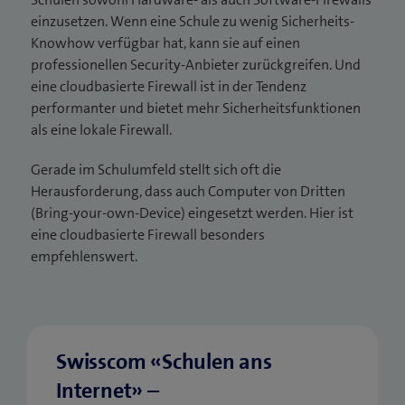
Komplexität problemlos abdecken.
einzusetzen. Wenn eine Schule zu wenig Sicherheits-
Abhängigkeit vom Anbieter: Um Anpassungen
Knowhow verfügbar hat, kann sie auf einen
im Regel-Set oder anderen Einstellungen
Die Wartung wird vom Anbieter übernommen.
professionellen Security-Anbieter zurückgreifen. Und
vornehmen zu können, sind Sie meist auf den
Die Frequenz der Aktualisierungen kann mit
eine cloudbasierte Firewall ist in der Tendenz
Anbieter angewiesen und können diese
automatisierten Abläufe dadurch bedeutend
performanter und bietet mehr Sicherheitsfunktionen
Änderungen nicht selbst vornehmen. Dies
höher sein. Eine cloudbasierte Firewall ist
als eine lokale Firewall.
kann die Reaktionszeit verlängern.
damit rascher immun gegen neue
Bedrohungen.
Gerade im Schulumfeld stellt sich oft die
Herausforderung, dass auch Computer von Dritten
(Bring-your-own-Device) eingesetzt werden. Hier ist
eine cloudbasierte Firewall besonders
empfehlenswert.
Swisscom «Schulen ans
Internet» –