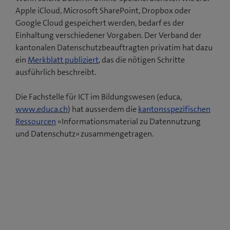
Apple iCloud, Microsoft SharePoint, Dropbox oder
Google Cloud gespeichert werden, bedarf es der
Einhaltung verschiedener Vorgaben. Der Verband der
kantonalen Datenschutzbeauftragten privatim hat dazu
(
ein
Merkblatt publiziert
, das die nötigen Schritte
ö
ausführlich beschreibt.
f
f
Die Fachstelle für ICT im Bildungswesen (educa,
(
n
www.educa.ch
) hat ausserdem die
kantonsspezifischen
(
ö
e
Ressourcen
«Informationsmaterial zu Datennutzung
ö
f
t
und Datenschutz» zusammengetragen.
f
f
e
f
n
i
n
e
n
e
t
n
t
e
e
e
i
u
i
n
e