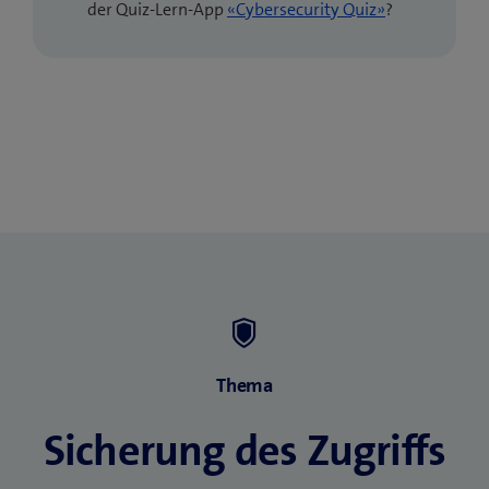
(öffnet
der Quiz-Lern-App
«Cybersecurity Quiz»
?
ein
neues
Fenster)
Thema
Sicherung des Zugriffs