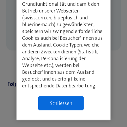
Grundfunktionalität und damit den
Wo und wie dürfen Schulen
sensible
Betrieb unserer Webseiten
Schülerdaten speichern
?
(swisscom.ch, blueplus.ch und
Warum ist ein
IT-Backup
wichtig und welche
bluecinema.ch) zu gewährleisten,
Möglichkeiten gibt es für Schulen?
speichern wir zwingend erforderliche
Cookies auch bei Besucher*innen aus
Was ist bei einem
Datendiebstahl
zu tun?
dem Ausland. Cookie-Typen, welche
anderen Zwecken dienen (Statistik,
Analyse, Personalisierung der
Webseite etc.), werden bei
Besucher*innen aus dem Ausland
geblockt und es erfolgt keine
Folgende Medien finden Sie auf dieser Seite
entsprechende Datenbearbeitung.
Schliessen