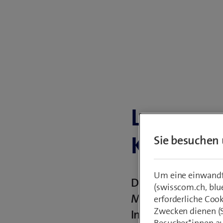
Lernvera
Kontrollv
Sie besuchen 
Um eine einwandfr
Dominic Hassler le
(swisscom.ch, blu
Medien» an der Pä
erforderliche Coo
Zwecken dienen (St
Integration von KI
Besucher*innen au