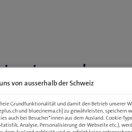
ntwortung und
erlust mit KI
uns von ausserhalb der Schweiz
eie Grundfunktionalität und damit den Betrieb unserer W
itet den Lehrgang CAS «Unterricht gestalten
eplus.ch und bluecinema.ch) zu gewährleisten, speichern 
dagogischen Hochschule Zürich. Ihm zufolge
kies auch bei Besucher*innen aus dem Ausland. Cookie-Typ
atistik, Analyse, Personalisierung der Webseite etc.), wer
 im Unterricht für Lehrpersonen einen Kontro
s dem Ausland geblockt und es erfolgt keine entsprechen