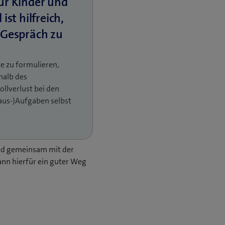
e zu formulieren,
halb des
llverlust bei den
Haus-)Aufgaben selbst
 und gemeinsam mit der
nn hierfür ein guter Weg