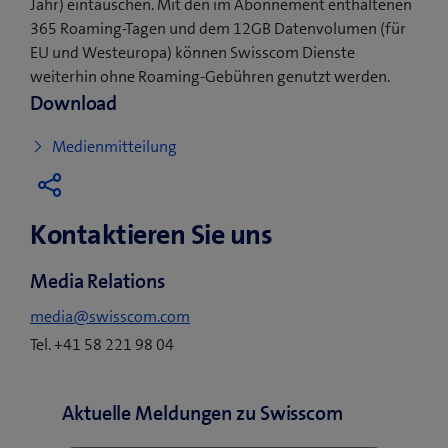
Jahr) eintauschen. Mit den im Abonnement enthaltenen
365 Roaming-Tagen und dem 12GB Datenvolumen (für
EU und Westeuropa) können Swisscom Dienste
weiterhin ohne Roaming-Gebühren genutzt werden.
Download
(
Medienmitteilung
ö
f
Kontaktieren Sie uns
f
n
Media Relations
e
t
media@swisscom.com
e
Tel. +41 58 221 98 04
i
n
Aktuelle Meldungen zu Swisscom
n