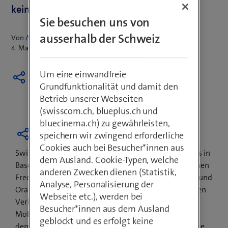
keiner Einigung geführt.
Sie besuchen uns von
ausserhalb der Schweiz
Von
Armin Schädeli
4. Mai 2016
Um eine einwandfreie
Grundfunktionalität und damit den
Betrieb unserer Webseiten
(swisscom.ch, blueplus.ch und
bluecinema.ch) zu gewährleisten,
speichern wir zwingend erforderliche
Cookies auch bei Besucher*innen aus
Swisscom betreibt auf dem Gelände des EuroAirports in
dem Ausland. Cookie-Typen, welche
Basel-Mulhouse Sendeanlagen, welche auf den gleichen
anderen Zwecken dienen (Statistik,
Frequenzen wie jene der französischen Anbieter SFR und
Analyse, Personalisierung der
Orange senden. Von Januar 2015 bis April 2016 fanden
Webseite etc.), werden bei
Verhandlungen mit den französischen
Besucher*innen aus dem Ausland
Mobilfunkanbietern und Behörden ANFR und ARCEP,
geblockt und es erfolgt keine
dem BAKOM und dem EuroAirport statt. Leider konnte