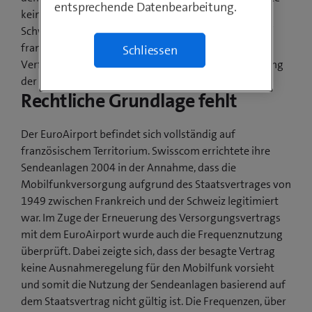
entsprechende Datenbearbeitung.
keine partnerschaftliche Lösung gefunden werden.
Schweizer Mobilfunkanbieter dürfen in der Folge auf
französischem Boden kein Mobilfunksignal mehr zur
Schliessen
Verfügung stellen. Swisscom bedauert diesen Ausgang
der Verhandlungen sehr.
Rechtliche Grundlage fehlt
Der EuroAirport befindet sich vollständig auf
französischem Territorium. Swisscom errichtete ihre
Sendeanlagen 2004 in der Annahme, dass die
Mobilfunkversorgung aufgrund des Staatsvertrages von
1949 zwischen Frankreich und der Schweiz legitimiert
war. Im Zuge der Erneuerung des Versorgungsvertrags
mit dem EuroAirport wurde auch die Frequenznutzung
überprüft. Dabei zeigte sich, dass der besagte Vertrag
keine Ausnahmeregelung für den Mobilfunk vorsieht
und somit die Nutzung der Sendeanlagen basierend auf
dem Staatsvertrag nicht gültig ist. Die Frequenzen, über