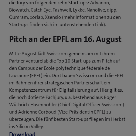
die Jury von folgenden zehn Start-ups: Ad​vanon,
Biowatch, Catch Eye, Fashwell, Lykke, Nanolive, qipp,
Qumram, xorlab, Xsensio (mehr Informationen zu den
Start-ups finden sich im untenstehenden Link).
Pitch an der EPFL am 16. August
Mitte August lädt Swisscom gemeinsam mit ihrem
Partner venturelab die Top 10 Start-ups zum Pitch auf
den Campus der Ecole polytechnique fédérale de
Lausanne (EPFL) ein. Dort bauen Swisscom und die EPFL
im Rahmen ihrer strategischen Partnerschaft ein
Kompetenzzentrum für Digitalisierung auf. Hier gilt es,
die hoch dotierte Fachjury, u.a. bestehend aus Roger
Wüthrich-Hasenböhler (Chief Digital Officer Swisscom)
und Adrienne Corboud (Vize-Präsidentin EPFL) zu
überzeugen. Die fünf besten Start-ups fliegen im Herbst
ins Silicon Valley.
Download