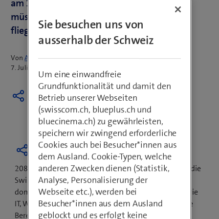
am 16. August an der EPFL ins Zeug legen
müssen, denn nur die besten fünf Start-ups
Sie besuchen uns von
fliegen ins Silicon Valley.
ausserhalb der Schweiz
Von
Armin Schädeli
7. Juli 2016
Um eine einwandfreie
Grundfunktionalität und damit den
Betrieb unserer Webseiten
(swisscom.ch, blueplus.ch und
bluecinema.ch) zu gewährleisten,
speichern wir zwingend erforderliche
Cookies auch bei Besucher*innen aus
dem Ausland. Cookie-Typen, welche
anderen Zwecken dienen (Statistik,
208 Start-ups haben dieses Jahr eine Bewerbung für die
Analyse, Personalisierung der
Swisscom StartUp Challenge eingereicht. Dabei
Webseite etc.), werden bei
dominiert mit über 90 Bewerbungen klar die Kategorie
Besucher*innen aus dem Ausland
IT, Web und Software. Ebenfalls gut vertreten sind die
geblockt und es erfolgt keine
Bereiche Hardware und FinTech mit je knapp 30