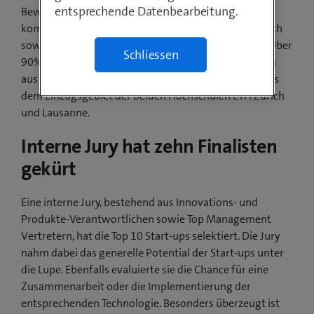
entsprechende Datenbearbeitung.
Bewerbungen. Weitere teilnehmende Start-ups
kommen aus den Themenfeldern E-Commerce, AdTech
sowie Big Data, E-Health, Smart Home und Security. Über
Schliessen
90% der teilnehmenden Jungunternehmen stammen
aus der Schweiz. Dabei überwiegen Bewerbungen aus
dem Einzugsgebiet der beiden Hochschulen ETH Zürich
und Lausanne.
Interne Jury hat zehn Finalisten
gekürt
Eine interne Jury, bestehend aus Innovations- und
Produkte-Verantwortlichen sowie Top Management
Vertretern, hat die Top 10 Start-ups selektiert. Die Jury
nahm dabei das generelle Potential der Start-ups unter
die Lupe. Ebenfalls evaluierte sie die Chance für eine
Zusammenarbeit oder die Implementierung der
entsprechenden Technologie. Besonders überzeugt ist