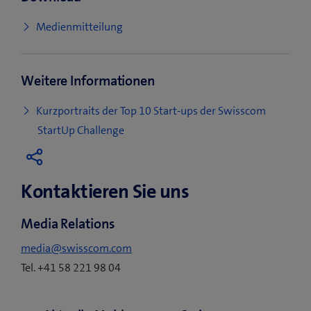
(
Medienmitteilung
ö
f
Weitere Informationen
f
n
Kurzportraits der Top 10 Start-ups der Swisscom
e
StartUp Challenge
t
e
i
Kontaktieren Sie uns
n
n
Media Relations
e
media@swisscom.com
u
Tel. +41 58 221 98 04
e
s