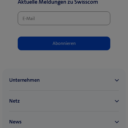
Aktuelle Meldungen zu Swisscom
F
e
n
s
t
e
r
)