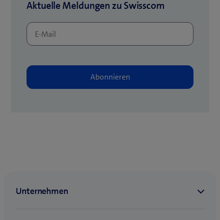
Aktuelle Meldungen zu Swisscom
s
)
F
e
n
s
t
e
r
)