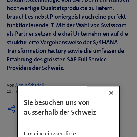
hochwertige Qualitätsprodukte zu liefern,
braucht es nebst Pioniergeist auch eine perfekt
funktionierende IT. Mit der Wahl von Swisscom
als Partner setzen die drei Unternehmen auf die
strukturierte Vorgehensweise der S/4HANA
Transformation Factory sowie die umfassende
Erfahrung des grössten SAP Full Service
Providers der Schweiz.
Von
Armin Schädeli
13. Februar 2018
Sie besuchen uns von
ausserhalb der Schweiz
Um eine einwandfreie