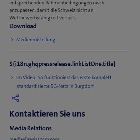
entsprechenden Rahmenbedingungen rasch
anzupassen, damit die Schweiz nicht an
Wettbewerbsfähigkeit verliert.
Download
(
Medienmitteilung
ö
f
${i18n.ghqpressrelease.linkListOne.title}
f
n
Im Video: So funktioniert das erste komplett
e
(
standardisierte 5G-Netz in Burgdorf
t
ö
e
f
i
Kontaktieren Sie uns
f
n
n
n
Media Relations
e
e
t
media@swisscom.com