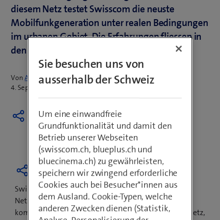
diesem Netz testet Swisscom die neuste
Mobilfunkgeneration unter realen Bedingungen
im urbanen Gebiet. Die Erfahrungen fliessen in
den weiteren 5G-Ausbau bei Swisscom ein.
Sie besuchen uns von
ausserhalb der Schweiz
Von
Armin Schädeli
4. September 2018
Um eine einwandfreie
Grundfunktionalität und damit den
Betrieb unserer Webseiten
(swisscom.ch, blueplus.ch und
bluecinema.ch) zu gewährleisten,
speichern wir zwingend erforderliche
Cookies auch bei Besucher*innen aus
Swisscom baut zusammen mit ihrem
dem Ausland. Cookie-Typen, welche
Netzwerkausrüster Ericsson in Burgdorf das erste
anderen Zwecken dienen (Statistik,
komplette 5G-Netz der Schweiz auf: Von dem Core-Netz,