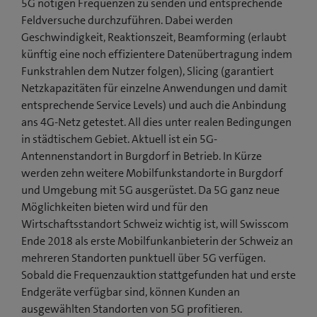
5G nötigen Frequenzen zu senden und entsprechende
s
Feldversuche durchzuführen. Dabei werden
F
Geschwindigkeit, Reaktionszeit, Beamforming (erlaubt
e
künftig eine noch effizientere Datenübertragung indem
n
Funkstrahlen dem Nutzer folgen), Slicing (garantiert
s
Netzkapazitäten für einzelne Anwendungen und damit
t
entsprechende Service Levels) und auch die Anbindung
e
ans 4G-Netz getestet. All dies unter realen Bedingungen
r
in städtischem Gebiet. Aktuell ist ein 5G-
)
Antennenstandort in Burgdorf in Betrieb. In Kürze
werden zehn weitere Mobilfunkstandorte in Burgdorf
und Umgebung mit 5G ausgerüstet. Da 5G ganz neue
Möglichkeiten bieten wird und für den
Wirtschaftsstandort Schweiz wichtig ist, will Swisscom
Ende 2018 als erste Mobilfunkanbieterin der Schweiz an
mehreren Standorten punktuell über 5G verfügen.
Sobald die Frequenzauktion stattgefunden hat und erste
Endgeräte verfügbar sind, können Kunden an
ausgewählten Standorten von 5G profitieren.