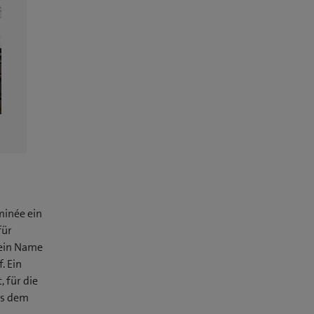
minée ein
für
Mein Name
. Ein
 für die
us dem