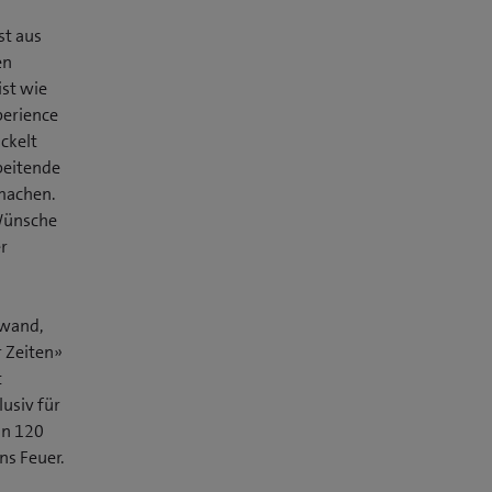
st aus
en
ist wie
perience
ckelt
beitende
machen.
 Wünsche
r
fwand,
r Zeiten»
t
lusiv für
on 120
ns Feuer.