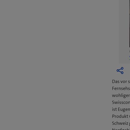
Das vor 
Fernsehse
wohliger
Swisscom
ist Euge
Produkt 
Schweiz 