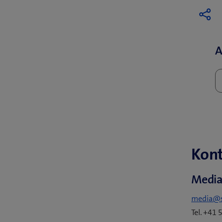
A
Kont
Media
media@
Tel. +41 