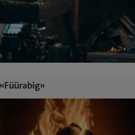
«Füürabig»