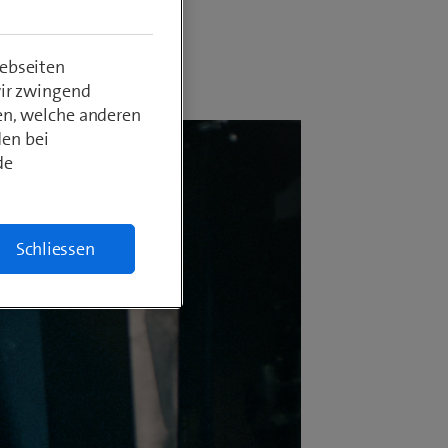
ebseiten
wir zwingend
en, welche anderen
den bei
de
Schliessen