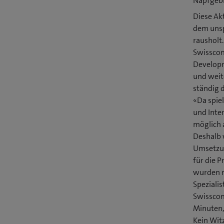
Napfgebi
Diese Ak
dem unsp
rausholt.
Swisscom
Developm
und weit
ständig 
«Da spie
und Inte
möglich a
Deshalb 
Umsetzun
für die 
wurden n
Spezialis
Swisscom
Minuten, 
Kein Witz