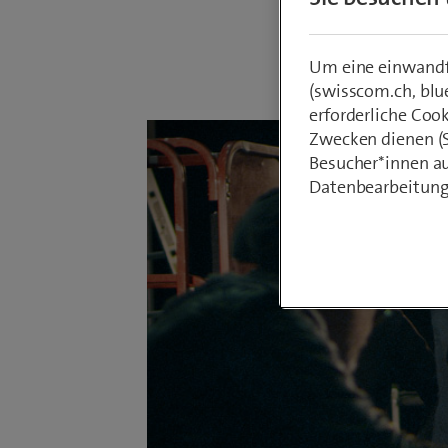
Von
Roger Ba
Um eine einwandfr
11. Februar 2
(swisscom.ch, blu
erforderliche Coo
Zwecken dienen (St
Besucher*innen au
Datenbearbeitung