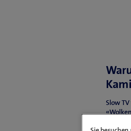
Waru
Kami
Slow TV 
«Wolkenb
exklusiv
Sie besuchen 