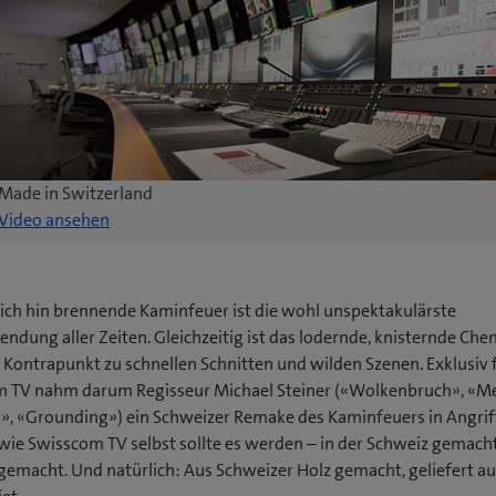
Made in Switzerland
Video ansehen
sich hin brennende Kaminfeuer ist die wohl unspektakulärste
ndung aller Zeiten. Gleichzeitig ist das lodernde, knisternde Che
 Kontrapunkt zu schnellen Schnitten und wilden Szenen. Exklusiv 
 TV nahm darum Regisseur Michael Steiner («Wolkenbruch», «
n», «Grounding») ein Schweizer Remake des Kaminfeuers in Angriff
wie Swisscom TV selbst sollte es werden – in der Schweiz gemacht,
gemacht. Und natürlich: Aus Schweizer Holz gemacht, geliefert a