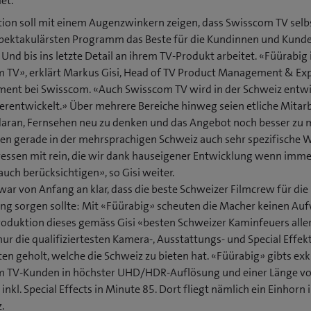
et.
tion soll mit einem Augenzwinkern zeigen, dass Swisscom TV selb
ektakulärsten Programm das Beste für die Kundinnen und Kund
 Und bis ins letzte Detail an ihrem TV-Produkt arbeitet. «Füürabig 
 TV», erklärt Markus Gisi, Head of TV Product Management & Ex
ent bei Swisscom. «Auch Swisscom TV wird in der Schweiz entwi
erentwickelt.» Über mehrere Bereiche hinweg seien etliche Mitar
daran, Fernsehen neu zu denken und das Angebot noch besser zu 
len gerade in der mehrsprachigen Schweiz auch sehr spezifische
ressen mit rein, die wir dank hauseigener Entwicklung wenn imme
uch berücksichtigen», so Gisi weiter.
war von Anfang an klar, dass die beste Schweizer Filmcrew für die
g sorgen sollte: Mit «Füürabig» scheuten die Macher keinen Au
Produktion dieses gemäss Gisi «besten Schweizer Kaminfeuers alle
ur die qualifiziertesten Kamera-, Ausstattungs- und Special Effek
ten geholt, welche die Schweiz zu bieten hat. «Füürabig» gibts exk
 TV-Kunden in höchster UHD/HDR-Auflösung und einer Länge v
inkl. Special Effects in Minute 85. Dort fliegt nämlich ein Einhorn i
.