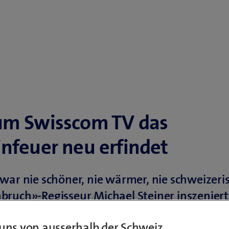
m Swisscom TV das
nfeuer neu erfindet
war nie schöner, nie wärmer, nie schweizeri
ruch»-Regisseur Michael Steiner inszeniert
 für Swisscom TV ein Remake des Klassikers.
uns von ausserhalb der Schweiz