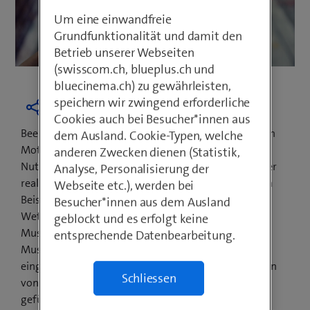
Um eine einwandfreie
Grundfunktionalität und damit den
Betrieb unserer Webseiten
(swisscom.ch, blueplus.ch und
bluecinema.ch) zu gewährleisten,
speichern wir zwingend erforderliche
Cookies auch bei Besucher*innen aus
Beem macht mehr aus dem Moment – ganz nach dem
dem Ausland. Cookie-Typen, welche
Motto: «Sehen, interagieren und Neues entdecken».
anderen Zwecken dienen (Statistik,
Nutzer, die Beem aktiviert haben, holen Inhalte aus der
Analyse, Personalisierung der
realen Welt mit einem Klick aufs Smartphone, so zum
Webseite etc.), werden bei
Beispiel Informationen, Videos, Angebote oder
Besucher*innen aus dem Ausland
Wettbewerbe. Die interaktive Plattform kann von
geblockt und es erfolgt keine
Museen, an Messen, bei Sport- und
entsprechende Datenbearbeitung.
Musikveranstaltungen oder für Werbeauftraggeber
eingesetzt werden. Beem ist ein innovatives Vorhaben
Schliessen
von Swisscom und wird wie ein Venture Start-up
geführt, um die Entwicklung agil voranzutreiben und