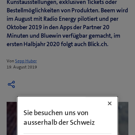
Kunstausstellungen, exklusiven Tickets oder
Bestellmöglichkeiten von Produkten. Beem wird
im August mit Radio Energy pilotiert und per
Oktober 2019 in den Apps der Partner 20
Minuten und Bluewin verfügbar gemacht, im
ersten Halbjahr 2020 folgt auch Blick.ch.
Von
Sepp Huber
19. August 2019
Sie besuchen uns von
ausserhalb der Schweiz