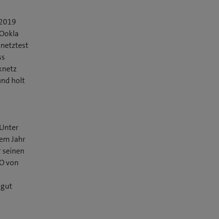
 2019
 Ookla
knetztest
ss
knetz
und holt
«Unter
sem Jahr
r seinen
IO von
 gut