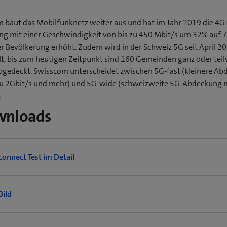
 baut das Mobilfunknetz weiter aus und hat im Jahr 2019 die 4G
g mit einer Geschwindigkeit von bis zu 450 Mbit/s um 32% auf 
r Bevölkerung erhöht. Zudem wird in der Schweiz 5G seit April 2
lt, bis zum heutigen Zeitpunkt sind 160 Gemeinden ganz oder tei
bgedeckt. Swisscom unterscheidet zwischen 5G-fast (kleinere A
zu 2Gbit/s und mehr) und 5G-wide (schweizweite 5G-Abdeckung m
.
wnloads
connect Test im Detail
Bild