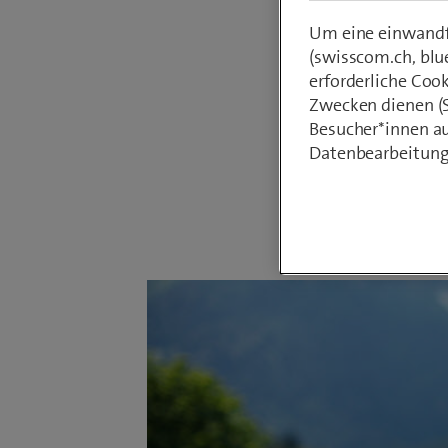
in eine 
Um eine einwandfr
(swisscom.ch, blu
Jahr 201
erforderliche Coo
Kundinn
Zwecken dienen (St
Mobilfu
Besucher*innen au
Datenbearbeitung
Von
Armin Sc
3. Dezember 