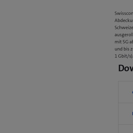
Swisscom
Abdeckun
Schweize
ausgerol
mit 5G a
und bis 
1 Gbit/s)
Do