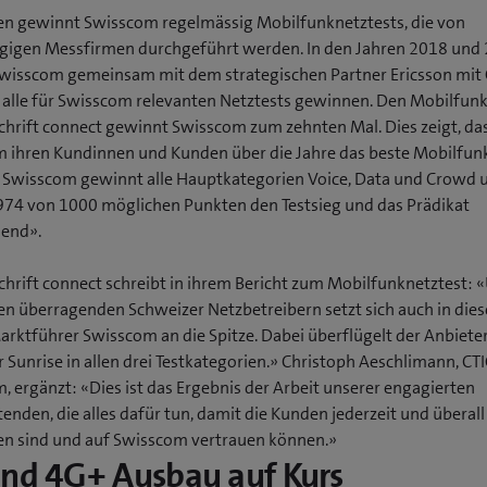
ren gewinnt Swisscom regelmässig Mobilfunknetztests, die von
igen Messfirmen durchgeführt werden. In den Jahren 2018 und
wisscom gemeinsam mit dem strategischen Partner Ericsson mit
 alle für Swisscom relevanten Netztests gewinnen. Den Mobilfun
schrift connect gewinnt Swisscom zum zehnten Mal. Dies zeigt, da
 ihren Kundinnen und Kunden über die Jahre das beste Mobilfun
. Swisscom gewinnt alle Hauptkategorien Voice, Data und Crowd 
 974 von 1000 möglichen Punkten den Testsieg und das Prädikat
end».
schrift connect schreibt in ihrem Bericht zum Mobilfunknetztest: 
en überragenden Schweizer Netzbetreibern setzt sich auch in die
Marktführer Swisscom an die Spitze. Dabei überflügelt der Anbiete
 Sunrise in allen drei Testkategorien.» Christoph Aeschlimann, CT
, ergänzt: «Dies ist das Ergebnis der Arbeit unserer engagierten
enden, die alles dafür tun, damit die Kunden jederzeit und überall
n sind und auf Swisscom vertrauen können.»
nd 4G+ Ausbau auf Kurs