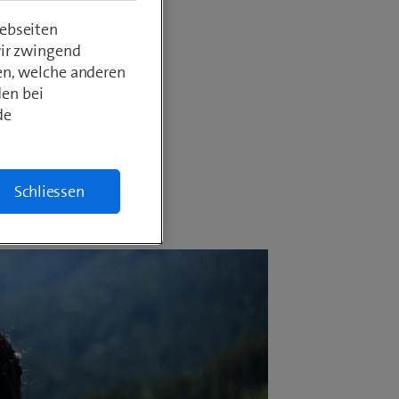
om im
ebseiten
wir zwingend
en, welche anderen
den bei
de
Schliessen