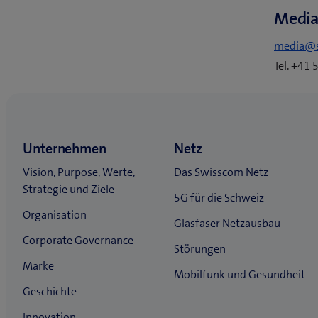
Media
media@
Tel. +41 