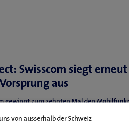
ect: Swisscom siegt erneut
 Vorsprung aus
m gewinnt zum zehnten Mal den Mobilfunkn
schrift connect und schliesst mit dem Prädik
uns von ausserhalb der Schweiz
end» ab. Mit 974 Punkten erzielt Swisscom
im connect-Test erzielte Resultat. Der Test rei