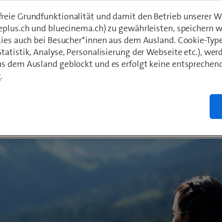
Serie von Mobilfunknetztests ein, die Swissc
eie Grundfunktionalität und damit den Betrieb unserer W
eplus.ch und bluecinema.ch) zu gewährleisten, speichern 
9 und davor gewonnen hat. Dies zeigt, dass
kies auch bei Besucher*innen aus dem Ausland. Cookie-Typ
en und Kunden mit Swisscom den richtigen
atistik, Analyse, Personalisierung der Webseite etc.), wer
nkanbieter gewählt haben.
s dem Ausland geblockt und es erfolgt keine entsprechen
.
hädeli
2019