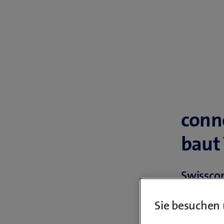
conn
baut
Swissco
der Zeit
Sie besuchen 
«überrag
beste je 