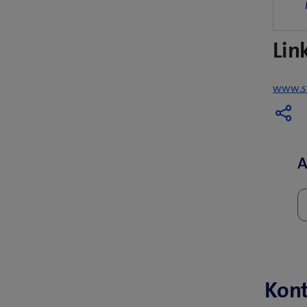
Lin
www.sw
A
Kont