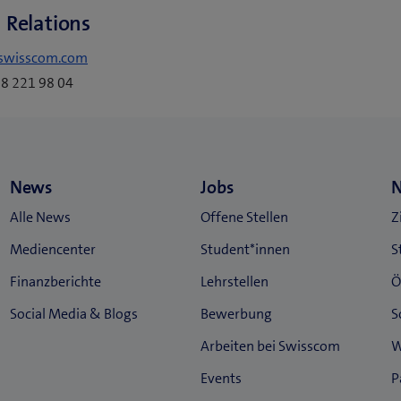
 Relations
swisscom.com
58 221 98 04