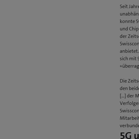
Seit Jah
unabhäng
konnte S
und Chip
der Zeit
Swisscom
anbietet
sich mit
«überrag
Die Zeit
den beid
[…] der 
Verfolger
Swisscom
Mitarbeit
verbunde
5G u