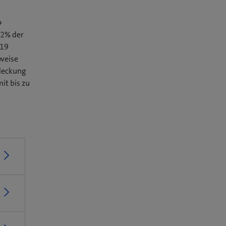
+
72% der
019
lweise
bdeckung
it bis zu