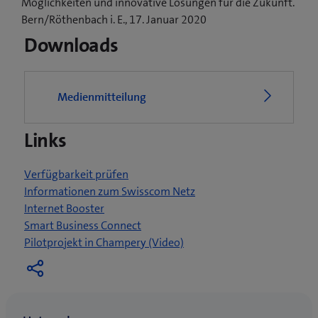
Möglichkeiten und innovative Lösungen für die Zukunft.
Bern/Röthenbach i. E., 17. Januar 2020
Downloads
Medienmitteilung
Links
Verfügbarkeit prüfen
Informationen zum Swisscom Netz
Internet Booster
Smart Business Connect
(
Pilotprojekt in Champery (Video)
ö
f
f
n