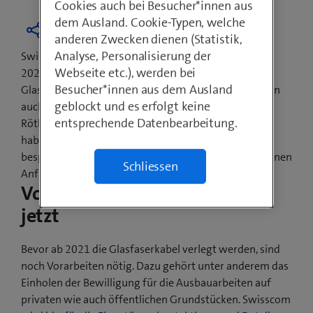
Cookies auch bei Besucher*innen aus
dem Ausland. Cookie-Typen, welche
anderen Zwecken dienen (Statistik,
Analyse, Personalisierung der
Swisscom hat das Versprechen abgegeben, bis Ende
Webseite etc.), werden bei
2021 jede Schweizer Gemeinde mit
Besucher*innen aus dem Ausland
Glasfasertechnologien auszubauen. Davon profitieren
geblockt und es erfolgt keine
auch die Einwohnerinnen und Einwohner von
entsprechende Datenbearbeitung.
Röthenbach. Die Gemeindevertretung und Swisscom
haben den Ausbau sowie den Baubeginn gemeinsam
besprochen. Die ersten sichtbaren Bauarbeiten beginnen
Schliessen
Anfang 2021 und dauern rund sechs Monate.
Vorarbeiten beginnen bereits
jetzt
Bevor ab 2021 die Glasfaserkabel verlegt werden, sind
noch Vorarbeiten nötig. Dazu gehört unter anderem das
Einholen der Bewilligung für die Ausbauarbeiten auf
privaten wie auch öffentlichen Grundstücken. Swisscom