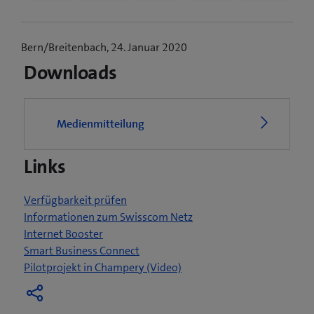
Bern/Breitenbach, 24. Januar 2020
Downloads
Medienmitteilung
Links
Verfügbarkeit prüfen
Informationen zum Swisscom Netz
Internet Booster
Smart Business Connect
(
Pilotprojekt in Champery (Video)
ö
f