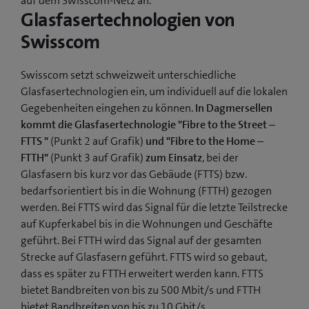
auf dem Swisscom-Netz an.
Glasfasertechnologien von
Swisscom
Swisscom setzt schweizweit unterschiedliche
Glasfasertechnologien ein, um individuell auf die lokalen
Gegebenheiten eingehen zu können.
In Dagmersellen
kommt die Glasfasertechnologie "Fibre to the Street –
FTTS "
(Punkt 2 auf Grafik)
und "Fibre to the Home –
FTTH"
(Punkt 3 auf Grafik)
zum Einsatz
, bei der
Glasfasern bis kurz vor das Gebäude (FTTS) bzw.
bedarfsorientiert bis in die Wohnung (FTTH) gezogen
werden. Bei FTTS wird das Signal für die letzte Teilstrecke
auf Kupferkabel bis in die Wohnungen und Geschäfte
geführt. Bei FTTH wird das Signal auf der gesamten
Strecke auf Glasfasern geführt. FTTS wird so gebaut,
dass es später zu FTTH erweitert werden kann. FTTS
bietet Bandbreiten von bis zu 500 Mbit/s und FTTH
bietet Bandbreiten von bis zu 10 Gbit/s.