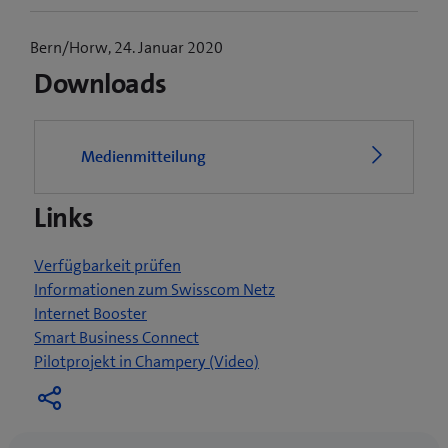
Bern/Horw, 24. Januar 2020
Downloads
Medienmitteilung
Links
Verfügbarkeit prüfen
Informationen zum Swisscom Netz
Internet Booster
Smart Business Connect
(
Pilotprojekt in Champery (Video)
ö
f
f