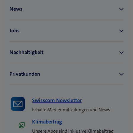
n
e
u
e
s
F
e
n
s
t
e
r
)
Swisscom Newsletter
Erhalte Medienmitteilungen und News
Klimabeitrag
Unsere Abos sind inklusive Klimabeitrag