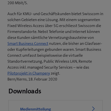
200 Mbit/S.
Auch für KMU- und Geschäftskunden bietet Swisscom in
solchen Gebieten eine Lösung. Mit einem sogenannten
Fixed Wireless Access über 5G erschliesst Swisscom die
Firmenstandorte. Nebst Telefonie und Internet können
diese Kunden sämtliche Vernetzungsbausteine von
Smart Business Connect
nutzen, die bisher an Glasfaser-
oder Kupferleitungen gebunden waren. Smart Business
Connect umfasst beispielsweise die virtuelle
Standortvernetzung, Public Wireless LAN, Remote
Access inkl. managed Security Services – wie das
(
Pilotprojekt in Champery
zeigt.
ö
Bern/Kerns, 18. Februar 2020
f
Downloads
f
n
e
t
Medienmitteilung