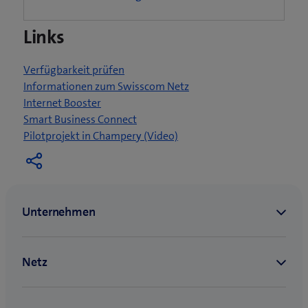
e
i
Links
n
n
Verfügbarkeit prüfen
e
Informationen zum Swisscom Netz
u
Internet Booster
e
Smart Business Connect
s
(
Pilotprojekt in Champery (Video)
F
ö
e
f
n
f
s
n
t
e
e
t
r
e
)
i
n
n