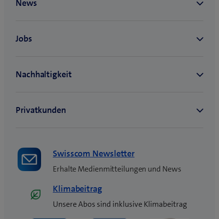
e
u
e
s
F
e
n
s
t
e
r
)
Swisscom Newsletter
Erhalte Medienmitteilungen und News
Klimabeitrag
Unsere Abos sind inklusive Klimabeitrag