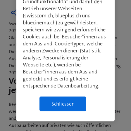
Grundfunktionalität und damit den
Betrieb unserer Webseiten
(swisscom.ch, blueplus.ch und
bluecinema.ch) zu gewährleisten,
Swisscom hat das Versprechen abgegeben, bis Ende
speichern wir zwingend erforderliche
2021 jede Schweizer Gemeinde mit
Cookies auch bei Besucher*innen aus
Glasfasertechnologien auszubauen. Davon profitieren
dem Ausland. Cookie-Typen, welche
auch die Einwohnerinnen und Einwohner von Zäziwil.
anderen Zwecken dienen (Statistik,
Die Gemeindevertretung und Swisscom haben den
Analyse, Personalisierung der
Ausbau sowie den Baubeginn gemeinsam besprochen.
Webseite etc.), werden bei
Die ersten sichtbaren Bauarbeiten beginnen im Frühling
Besucher*innen aus dem Ausland
2021.
geblockt und es erfolgt keine
Vorarbeiten beginnen bereits
entsprechende Datenbearbeitung.
jetzt
Schliessen
Bevor ab Frühling 2021 die Glasfaserkabel verlegt
werden, sind noch Vorarbeiten nötig. Dazu gehört unter
anderem das Einholen der Bewilligung für die
Ausbauarbeiten auf privaten wie auch öffentlichen