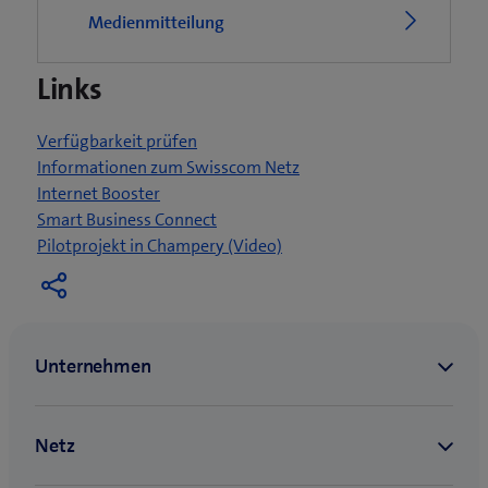
e
Medienmitteilung
t
e
Links
i
n
n
Verfügbarkeit prüfen
e
Informationen zum Swisscom Netz
u
Internet Booster
e
Smart Business Connect
s
(
Pilotprojekt in Champery (Video)
F
ö
e
f
n
f
s
n
t
e
e
t
r
e
)
i
n