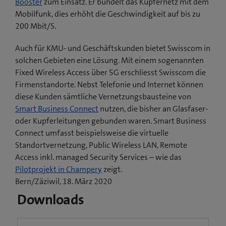
Booster
zum Einsatz. Er bündelt das Kupfernetz mit dem
Mobilfunk, dies erhöht die Geschwindigkeit auf bis zu
200 Mbit/S.
Auch für KMU- und Geschäftskunden bietet Swisscom in
solchen Gebieten eine Lösung. Mit einem sogenannten
Fixed Wireless Access über 5G erschliesst Swisscom die
Firmenstandorte. Nebst Telefonie und Internet können
diese Kunden sämtliche Vernetzungsbausteine von
Smart Business Connect
nutzen, die bisher an Glasfaser-
oder Kupferleitungen gebunden waren. Smart Business
Connect umfasst beispielsweise die virtuelle
Standortvernetzung, Public Wireless LAN, Remote
Access inkl. managed Security Services – wie das
(
Pilotprojekt in Champery
zeigt.
ö
Bern/Zäziwil, 18. März 2020
f
Downloads
f
n