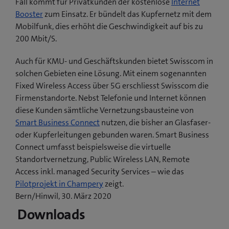
Fall kommt für Privatkunden der kostenlose
Internet
Booster
zum Einsatz. Er bündelt das Kupfernetz mit dem
Mobilfunk, dies erhöht die Geschwindigkeit auf bis zu
200 Mbit/S.
Auch für KMU- und Geschäftskunden bietet Swisscom in
solchen Gebieten eine Lösung. Mit einem sogenannten
Fixed Wireless Access über 5G erschliesst Swisscom die
Firmenstandorte. Nebst Telefonie und Internet können
diese Kunden sämtliche Vernetzungsbausteine von
Smart Business Connect
nutzen, die bisher an Glasfaser-
oder Kupferleitungen gebunden waren. Smart Business
Connect umfasst beispielsweise die virtuelle
Standortvernetzung, Public Wireless LAN, Remote
Access inkl. managed Security Services – wie das
(
Pilotprojekt in Champery
zeigt.
ö
Bern/Hinwil, 30. März 2020
f
Downloads
f