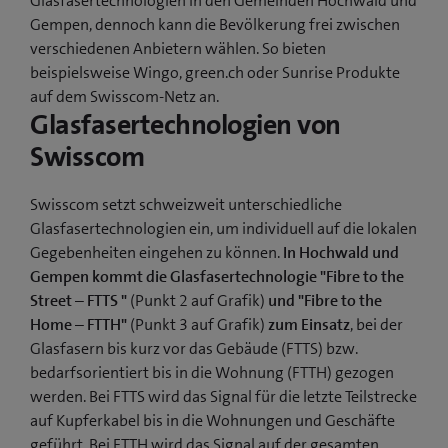
Glasfasertechnologien in den Gemeinden Hochwald und
Gempen, dennoch kann die Bevölkerung frei zwischen
verschiedenen Anbietern wählen. So bieten
beispielsweise Wingo, green.ch oder Sunrise Produkte
auf dem Swisscom-Netz an.
Glasfasertechnologien von
Swisscom
Swisscom setzt schweizweit unterschiedliche
Glasfasertechnologien ein, um individuell auf die lokalen
Gegebenheiten eingehen zu können.
In Hochwald und
Gempen kommt die Glasfasertechnologie "Fibre to the
Street – FTTS "
(Punkt 2 auf Grafik)
und "Fibre to the
Home – FTTH"
(Punkt 3 auf Grafik)
zum Einsatz
, bei der
Glasfasern bis kurz vor das Gebäude (FTTS) bzw.
bedarfsorientiert bis in die Wohnung (FTTH) gezogen
werden. Bei FTTS wird das Signal für die letzte Teilstrecke
auf Kupferkabel bis in die Wohnungen und Geschäfte
geführt. Bei FTTH wird das Signal auf der gesamten