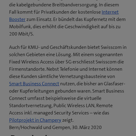
die kabelgebundene Breitbandversorgung. In diesem
Fall kommt für Privatkunden der kostenlose
Internet
Booster
zum Einsatz. Er bündelt das Kupfernetz mit dem
Mobilfunk, dies erhöht die Geschwindigkeit auf bis zu
200 Mbit/S.
Auch für KMU- und Geschäftskunden bietet Swisscom in
solchen Gebieten eine Lösung. Mit einem sogenannten
Fixed Wireless Access über 5G erschliesst Swisscom die
Firmenstandorte. Nebst Telefonie und Internet können
diese Kunden sämtliche Vernetzungsbausteine von
Smart Business Connect
nutzen, die bisher an Glasfaser-
oder Kupferleitungen gebunden waren. Smart Business
Connect umfasst beispielsweise die virtuelle
Standortvernetzung, Public Wireless LAN, Remote
Access inkl. managed Security Services – wie das
(
Pilotprojekt in Champery
zeigt.
ö
Bern/Hochwald und Gempen, 30. März 2020
f