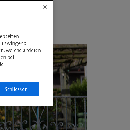
ebseiten
wir zwingend
en, welche anderen
den bei
de
Schliessen