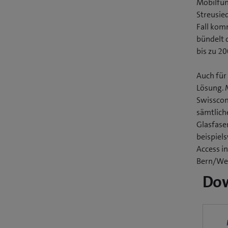
Mobilfun
Streusie
Fall kom
bündelt 
bis zu 20
Auch für
Lösung. 
Swisscom
sämtlich
Glasfase
beispiel
Access i
Bern/Weg
Do