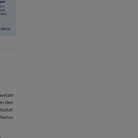
hweizer
um den
bietet
ebenso