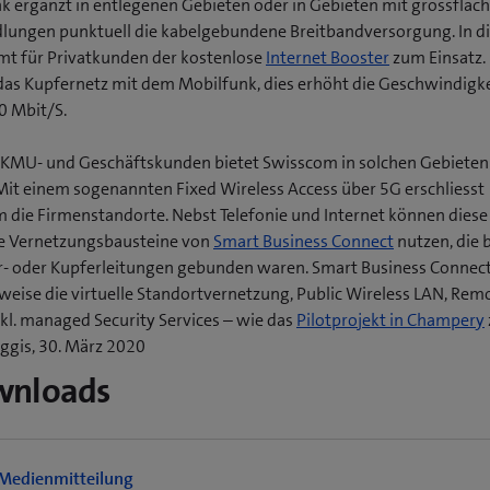
k ergänzt in entlegenen Gebieten oder in Gebieten mit grossfläc
dlungen punktuell die kabelgebundene Breitbandversorgung. In 
mt für Privatkunden der kostenlose
Internet Booster
zum Einsatz. 
das Kupfernetz mit dem Mobilfunk, dies erhöht die Geschwindigke
0 Mbit/S.
 KMU- und Geschäftskunden bietet Swisscom in solchen Gebieten
Mit einem sogenannten Fixed Wireless Access über 5G erschliesst
 die Firmenstandorte. Nebst Telefonie und Internet können dies
e Vernetzungsbausteine von
Smart Business Connect
nutzen, die 
r- oder Kupferleitungen gebunden waren. Smart Business Connec
sweise die virtuelle Standortvernetzung, Public Wireless LAN, Rem
(
nkl. managed Security Services – wie das
Pilotprojekt in Champery
gis, 30. März 2020
f
wnloads
f
t
Medienmitteilung