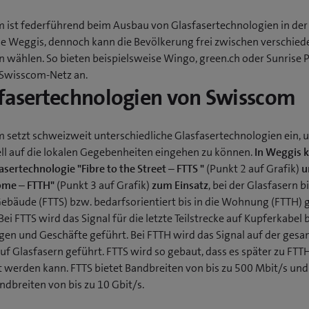
 ist federführend beim Ausbau von Glasfasertechnologien in der
 Weggis, dennoch kann die Bevölkerung frei zwischen verschie
n wählen. So bieten beispielsweise Wingo, green.ch oder Sunrise 
Swisscom-Netz an.
fasertechnologien von Swisscom
 setzt schweizweit unterschiedliche Glasfasertechnologien ein, 
ell auf die lokalen Gegebenheiten eingehen zu können.
In Weggis
asertechnologie "Fibre to the Street – FTTS "
(Punkt 2 auf Grafik)
u
ome – FTTH"
(Punkt 3 auf Grafik)
zum Einsatz
, bei der Glasfasern b
Gebäude (FTTS) bzw. bedarfsorientiert bis in die Wohnung (FTTH)
ei FTTS wird das Signal für die letzte Teilstrecke auf Kupferkabel b
n und Geschäfte geführt. Bei FTTH wird das Signal auf der ges
uf Glasfasern geführt. FTTS wird so gebaut, dass es später zu FTT
t werden kann. FTTS bietet Bandbreiten von bis zu 500 Mbit/s un
ndbreiten von bis zu 10 Gbit/s.