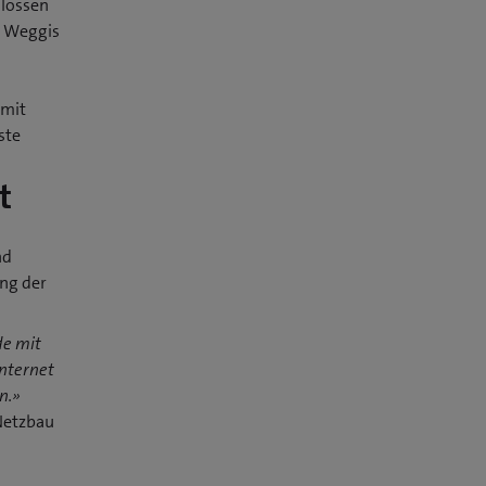
hlossen
n Weggis
 mit
ste
t
nd
ung der
de mit
nternet
n.»
Netzbau