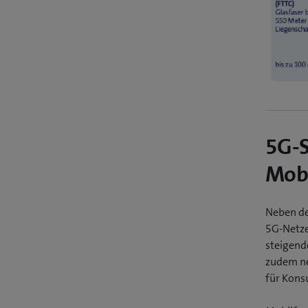
5G-S
Mobi
Neben de
5G-Netze
steigend
zudem ne
für Kons