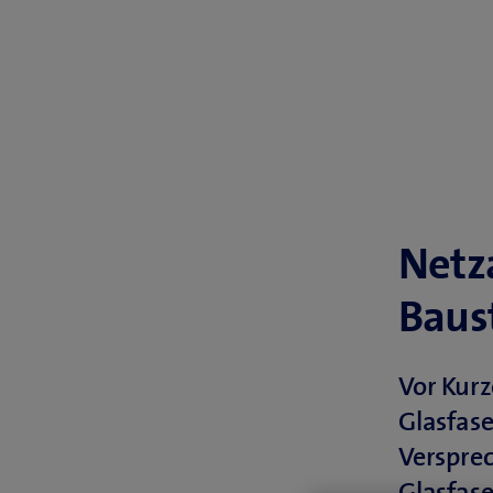
Netz
Baus
Vor Kur
Glasfase
Versprec
Glasfas