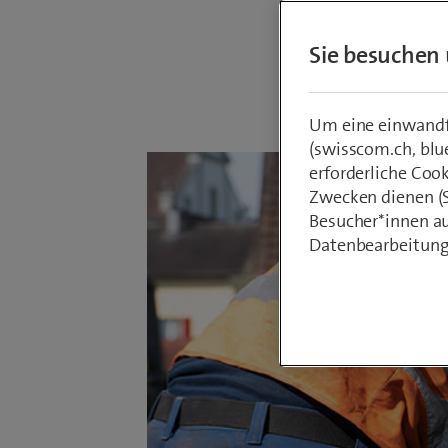
Sie besuchen 
Von
Armin Sc
30. März 202
Um eine einwandfr
(swisscom.ch, blu
erforderliche Coo
Zwecken dienen (St
Besucher*innen au
Datenbearbeitung