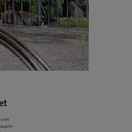
et
n von
dauern