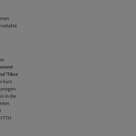
denen
Produkte
um
 kommt
nd "Fibre
is kurz
 gezogen
is in die
amten
H
d FTTH