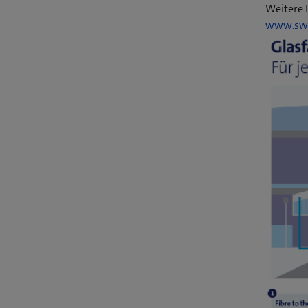
Weitere 
www.swi