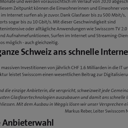
Monate und werden voraussichtlich im Verlauf von 2020 abgesc
 diesem Zeitpunkt können die Einwohnerinnen und Einwohner vo
 im Internet surfen als je zuvor. Dank Glasfaser bis zu 500 Mbit/s,
rts sogar bis zu 10 Gbit/s. Mit dieser Geschwindigkeit sind
tenintensive oder alltägliche Anwendungen wie Swisscom TV 2.0
und Aufnahmefunktionen, Surfen im Internet und Streaming-Dien
s möglich - auch gleichzeitig.
ganze Schweiz ans schnelle Interne
 massiven Investitionen von jährlich CHF 1.6 Milliarden in die IT u
ktur leistet Swisscom einen wesentlichen Beitrag zur Digitalisier
nd die einzige Anbieterin, die verspricht, schweizweit jede Gemein
usten Glasfasertechnologien auszubauen und damit ans schnelle I
liessen. Mit dem Ausbau in Weggis lösen wir unser Versprechen ei
Markus Reber, Leiter Swisscom 
e Anbieterwahl