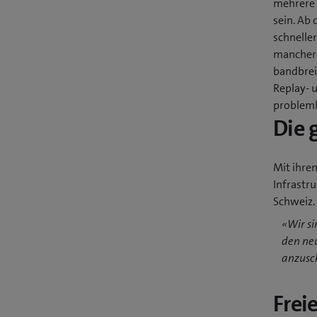
mehrere 
sein. Ab
schneller
manchero
bandbrei
Replay- 
problemlo
Die 
Mit ihren
Infrastru
Schweiz.
«Wir si
den ne
anzusch
Frei