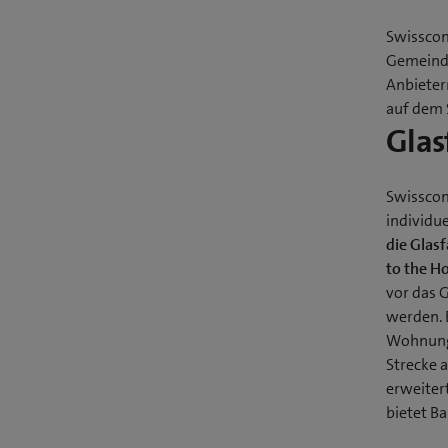
Swisscom
Gemeinde
Anbieter
auf dem 
Glas
Swisscom
individu
die Glasf
to the H
vor das 
werden. B
Wohnunge
Strecke a
erweiter
bietet Ba