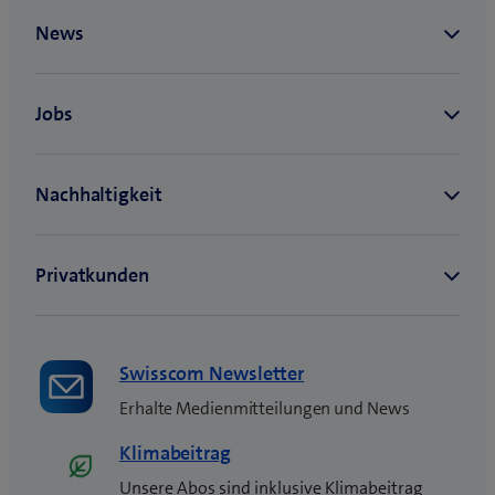
n
e
u
e
s
F
e
n
s
t
e
r
)
Swisscom Newsletter
Erhalte Medienmitteilungen und News
Klimabeitrag
Unsere Abos sind inklusive Klimabeitrag