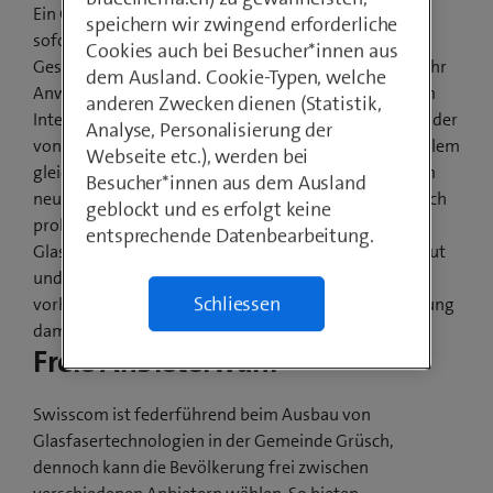
Ein Grossteil der Bevölkerung von Grüsch surft per
speichern wir zwingend erforderliche
sofort auf ultraschnellem Internet mit
Cookies auch bei Besucher*innen aus
Geschwindigkeiten von bis zu 500 Mbit/s. Immer mehr
dem Ausland. Cookie-Typen, welche
Anwendungen in Schweizer Haushalten sind mit dem
anderen Zwecken dienen (Statistik,
Internet verbunden: TV schauen, Videotelefonieren oder
Analyse, Personalisierung der
von zu Hause aus im Firmennetzwerk arbeiten. Vor allem
Webseite etc.), werden bei
gleichzeitige Nutzung beansprucht das Netz. Mit dem
Besucher*innen aus dem Ausland
neuen Internetspeed sind solche Anwendungen jedoch
geblockt und es erfolgt keine
problemlos und zeitgleich möglich. Die
entsprechende Datenbearbeitung.
Glasfasertechnologien sind zudem modular aufgebaut
und ausbaufähig. Steigt der Bedarf, kann die bereits
Schliessen
vorhandene Glasfaser rasch ausgebaut und die Leistung
damit gesteigert werden.
Freie Anbieterwahl
Swisscom ist federführend beim Ausbau von
Glasfasertechnologien in der Gemeinde Grüsch,
dennoch kann die Bevölkerung frei zwischen