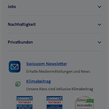
e
s
F
e
n
s
t
e
r
)
Swisscom Newsletter
Erhalte Medienmitteilungen und News
Klimabeitrag
Unsere Abos sind inklusive Klimabeitrag