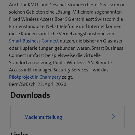
Auch für KMU- und Geschäftskunden bietet Swisscom in
solchen Gebieten eine Lösung. Mit einem sogenannten
Fixed Wireless Access über 5G erschliesst Swisscom die
Firmenstandorte. Nebst Telefonie und Internet können
diese Kunden sämtliche Vernetzungsbausteine von
Smart Business Connect
nutzen, die bisher an Glasfaser-
oder Kupferleitungen gebunden waren. Smart Business
Connect umfasst beispielsweise die virtuelle
Standortvernetzung, Public Wireless LAN, Remote
Access inkl. managed Security Services – wie das
(
Pilotprojekt in Champery
zeigt.
ö
Bern/Grüsch, 22. April 2020
f
Downloads
f
n
e
Medienmitteilung
t
e
i