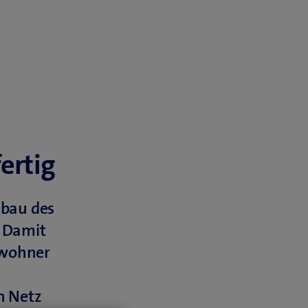
ertig
bau des
. Damit
nwohner
r
n Netz