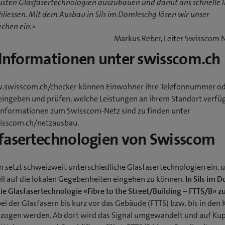
usten Glasfasertechnologien auszubauen und damit ans schnelle I
liessen. Mit dem Ausbau in Sils im Domleschg lösen wir unser
chen ein.»
Markus Reber, Leiter Swisscom 
 Informationen unter swisscom.ch
swisscom.ch/checker können Einwohner ihre Telefonnummer o
eingeben und prüfen, welche Leistungen an ihrem Standort verfüg
Informationen zum Swisscom-Netz sind zu finden unter
sscom.ch/netzausbau.
fasertechnologien von Swisscom
 setzt schweizweit unterschiedliche Glasfasertechnologien ein, 
ell auf die lokalen Gegebenheiten eingehen zu können.
In Sils im 
e Glasfasertechnologie «Fibre to the Street/Building – FTTS/B» 
 bei der Glasfasern bis kurz vor das Gebäude (FTTS) bzw. bis in den 
ezogen werden. Ab dort wird das Signal umgewandelt und auf Ku