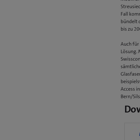
Streusie
Fall kom
bündelt 
bis zu 20
Auch für
Lösung. 
Swisscom
sämtlich
Glasfase
beispiel
Access i
Bern/Sil
Do