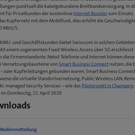
dlungen punktuell die kabelgebundene Breitbandversorgung. In 
mt für Privatkunden der kostenlose
Internet Booster
zum Einsatz. 
das Kupfernetz mit dem Mobilfunk, dies erhöht die Geschwindigke
0 Mbit/S.
 KMU- und Geschäftskunden bietet Swisscom in solchen Gebieten
Mit einem sogenannten Fixed Wireless Access über 5G erschliesst
 die Firmenstandorte. Nebst Telefonie und Internet können dies
e Vernetzungsbausteine von
Smart Business Connect
nutzen, die 
r- oder Kupferleitungen gebunden waren. Smart Business Connec
sweise die virtuelle Standortvernetzung, Public Wireless LAN, Rem
(
nkl. managed Security Services – wie das
Pilotprojekt in Champery
s im Domleschg, 22. April 2020
f
wnloads
f
t
Medienmitteilung