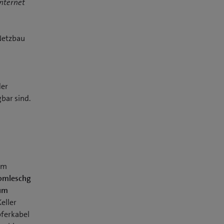
nternet
Netzbau
der
bar sind.
um
Domleschg
zum
Keller
pferkabel