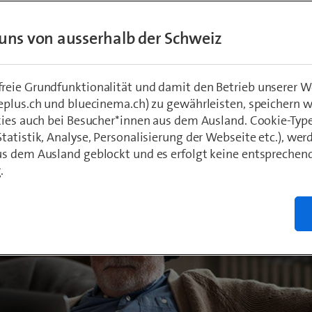
eiz.
uns von ausserhalb der Schweiz
hädeli
0
eie Grundfunktionalität und damit den Betrieb unserer W
eplus.ch und bluecinema.ch) zu gewährleisten, speichern 
kies auch bei Besucher*innen aus dem Ausland. Cookie-Typ
atistik, Analyse, Personalisierung der Webseite etc.), wer
s dem Ausland geblockt und es erfolgt keine entsprechen
.