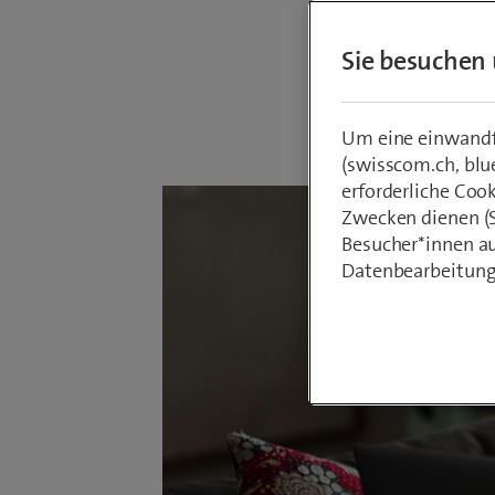
der Schw
Sie besuchen 
Von
Armin Sc
22. April 202
Um eine einwandfr
(swisscom.ch, blu
erforderliche Coo
Zwecken dienen (St
Besucher*innen au
Datenbearbeitung