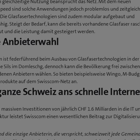
m gleichzeitige Nutzung beansprucht das Netz. Mit dem neuen
speed sind solche Anwendungen jedoch problemlos und zeitgleic
 Die Glasfasertechnologien sind zudem modular aufgebaut und
hig. Steigt der Bedarf, kann die bereits vorhandene Glasfaser ras
t und die Leistung damit gesteigert werden.
e Anbieterwahl
 ist federführend beim Ausbau von Glasfasertechnologien in der
 Sils im Domleschg, dennoch kann die Bevölkerung frei zwischen
denen Anbietern wählen. So bieten beispielsweise Wingo, M-Budg
Produkte auf dem Swisscom-Netz an.
ganze Schweiz ans schnelle Interne
 massiven Investitionen von jährlich CHF 1.6 Milliarden in die IT u
ktur leistet Swisscom einen wesentlichen Beitrag zur Digitalisier
nd die einzige Anbieterin, die verspricht, schweizweit jede Gemein