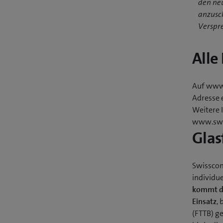
den ne
anzusch
Verspre
Alle
Auf www.
Adresse 
Weitere 
www.swi
Glas
Swisscom
individu
kommt di
Einsatz
,
(FTTB) g