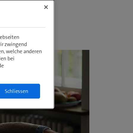
ebseiten
wir zwingend
en, welche anderen
den bei
de
Schliessen