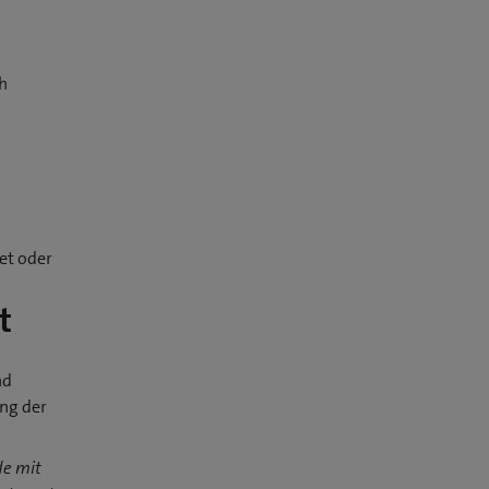
h
ch
et oder
t
nd
ung der
de mit