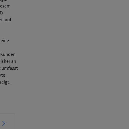
diesem
Er
it auf
 eine
e Kunden
bisher an
t umfasst
ote
zeigt.
ö
n
e