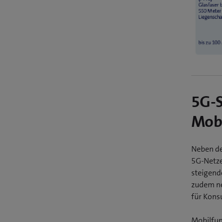
5G-S
Mobi
Neben de
5G-Netze
steigend
zudem ne
für Kons
Mobilfun