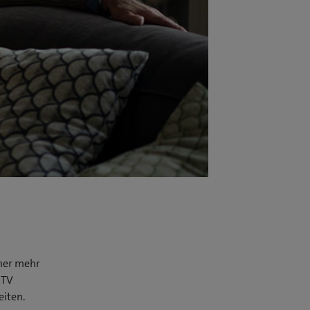
mmer mehr
 TV
eiten.