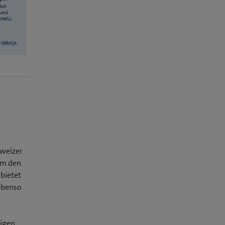
hweizer
um den
bietet
ebenso
higen