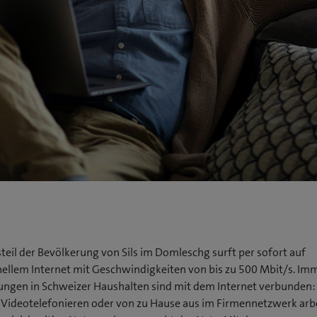
teil der Bevölkerung von Sils im Domleschg surft per sofort auf
nellem Internet mit Geschwindigkeiten von bis zu 500 Mbit/s. I
gen in Schweizer Haushalten sind mit dem Internet verbunden:
 Videotelefonieren oder von zu Hause aus im Firmennetzwerk arb