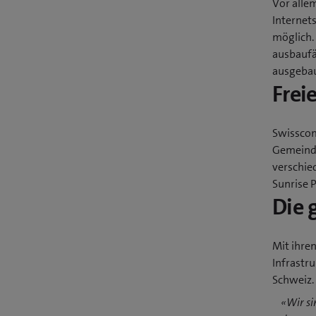
Vor alle
Internet
möglich.
ausbaufä
ausgebau
Frei
Swisscom
Gemeinde
verschie
Sunrise 
Die 
Mit ihren
Infrastru
Schweiz.
«Wir si