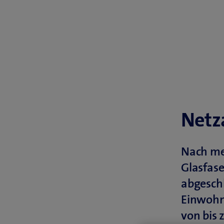
Netz
Nach me
Glasfas
abgeschl
Einwohn
von bis 