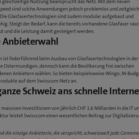
m gleichzeitige Nutzung beansprucht das Netz. Mit dem neuen
speed sind solche Anwendungen jedoch problemlos und zeitgleic
 Die Glasfasertechnologien sind zudem modular aufgebaut und
hig. Steigt der Bedarf, kann die bereits vorhandene Glasfaser ras
t und die Leistung damit gesteigert werden.
e Anbieterwahl
 ist federführend beim Ausbau von Glasfasertechnologien in der
 Ostermundigen, dennoch kann die Bevölkerung frei zwischen
denen Anbietern wählen. So bieten beispielsweise Wingo, M-Budg
Produkte auf dem Swisscom-Netz an.
ganze Schweiz ans schnelle Interne
 massiven Investitionen von jährlich CHF 1.6 Milliarden in die IT u
ktur leistet Swisscom einen wesentlichen Beitrag zur Digitalisier
nd die einzige Anbieterin, die verspricht, schweizweit jede Gemein