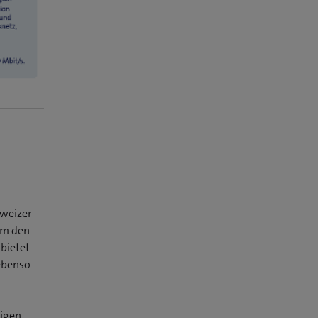
hweizer
um den
bietet
ebenso
higen