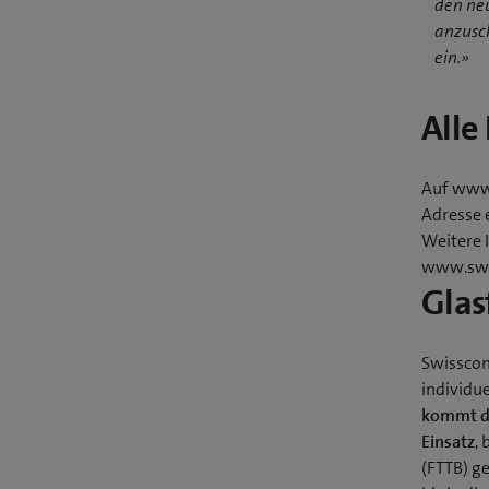
den ne
anzusc
ein.»
Alle
Auf www.
Adresse 
Weitere 
www.swi
Glas
Swisscom
individu
kommt di
Einsatz
,
(FTTB) g