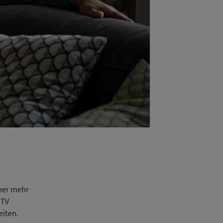
mmer mehr
 TV
eiten.