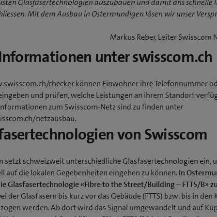
usten Glasfasertechnologien auszubauen und damit ans schnelle I
hliessen. Mit dem Ausbau in Ostermundigen lösen wir unser Versp
Markus Reber, Leiter Swisscom 
 Informationen unter swisscom.ch
swisscom.ch/checker können Einwohner ihre Telefonnummer o
eingeben und prüfen, welche Leistungen an ihrem Standort verfüg
Informationen zum Swisscom-Netz sind zu finden unter
sscom.ch/netzausbau.
fasertechnologien von Swisscom
 setzt schweizweit unterschiedliche Glasfasertechnologien ein, 
ell auf die lokalen Gegebenheiten eingehen zu können.
In Ostermu
e Glasfasertechnologie «Fibre to the Street/Building – FTTS/B» 
 bei der Glasfasern bis kurz vor das Gebäude (FTTS) bzw. bis in den 
ezogen werden. Ab dort wird das Signal umgewandelt und auf Ku