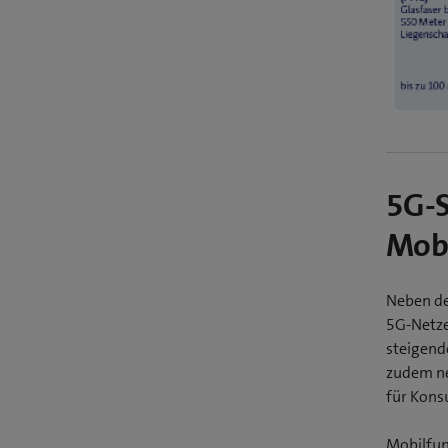
5G-S
Mobi
Neben de
5G-Netze
steigend
zudem ne
für Kons
Mobilfun