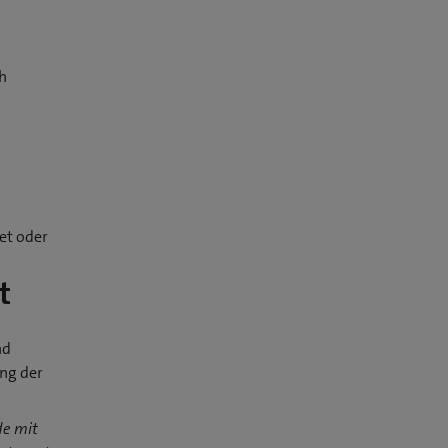
h
ch
et oder
t
nd
ung der
de mit