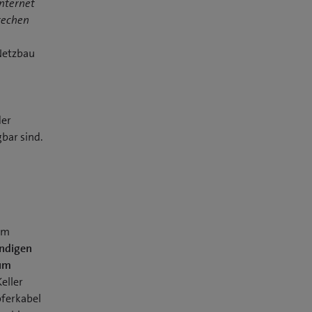
nternet
rechen
Netzbau
der
bar sind.
um
ndigen
zum
Keller
pferkabel