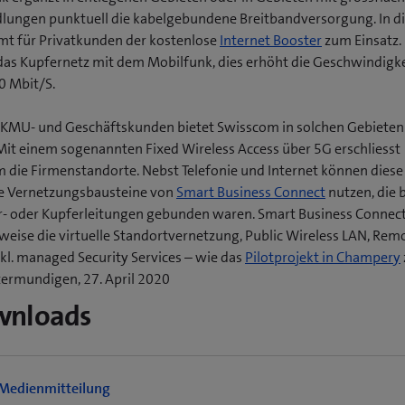
dlungen punktuell die kabelgebundene Breitbandversorgung. In 
mt für Privatkunden der kostenlose
Internet Booster
zum Einsatz. 
das Kupfernetz mit dem Mobilfunk, dies erhöht die Geschwindigke
0 Mbit/S.
 KMU- und Geschäftskunden bietet Swisscom in solchen Gebieten
Mit einem sogenannten Fixed Wireless Access über 5G erschliesst
 die Firmenstandorte. Nebst Telefonie und Internet können dies
e Vernetzungsbausteine von
Smart Business Connect
nutzen, die 
r- oder Kupferleitungen gebunden waren. Smart Business Connec
sweise die virtuelle Standortvernetzung, Public Wireless LAN, Rem
(
nkl. managed Security Services – wie das
Pilotprojekt in Champery
ermundigen, 27. April 2020
f
wnloads
f
t
Medienmitteilung