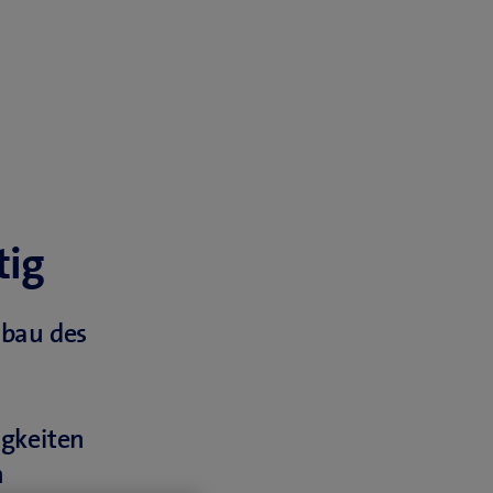
tig
bau des
gkeiten
n