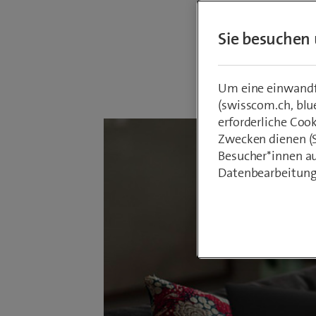
Zugang 
Sie besuchen 
Von
Armin Sc
27. April 202
Um eine einwandfr
(swisscom.ch, blu
erforderliche Coo
Zwecken dienen (St
Besucher*innen au
Datenbearbeitung