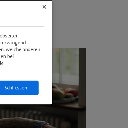
ebseiten
wir zwingend
en, welche anderen
den bei
de
Schliessen