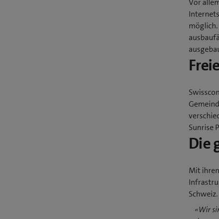
Vor alle
Internet
möglich.
ausbaufä
ausgebau
Frei
Swisscom
Gemeinde
verschie
Sunrise 
Die 
Mit ihren
Infrastru
Schweiz.
«Wir si