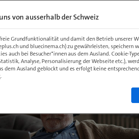
zum modernsten Netz der Schweiz.
uns von ausserhalb der Schweiz
hädeli
0
eie Grundfunktionalität und damit den Betrieb unserer W
eplus.ch und bluecinema.ch) zu gewährleisten, speichern 
kies auch bei Besucher*innen aus dem Ausland. Cookie-Typ
atistik, Analyse, Personalisierung der Webseite etc.), wer
s dem Ausland geblockt und es erfolgt keine entsprechen
.