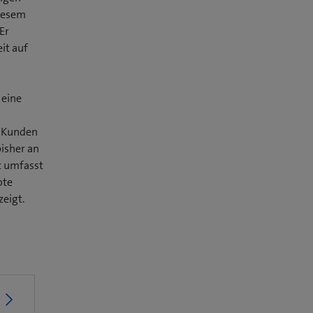
diesem
Er
it auf
 eine
e Kunden
bisher an
t umfasst
ote
zeigt.
ö
n
e