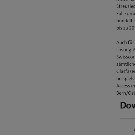
Streusie
Fall kom
bündelt 
bis zu 20
Auch für
Lösung. 
Swisscom
sämtlich
Glasfase
beispiel
Access i
Bern/Ost
Do