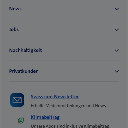
n
e
u
e
s
F
e
n
s
t
e
r
)
Swisscom Newsletter
Erhalte Medienmitteilungen und News
Klimabeitrag
Unsere Abos sind inklusive Klimabeitrag