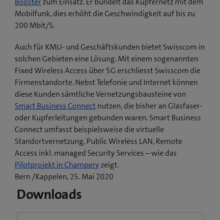
Booster
zum Einsatz. Er bündelt das Kupfernetz mit dem
Mobilfunk, dies erhöht die Geschwindigkeit auf bis zu
200 Mbit/S.
Auch für KMU- und Geschäftskunden bietet Swisscom in
solchen Gebieten eine Lösung. Mit einem sogenannten
Fixed Wireless Access über 5G erschliesst Swisscom die
Firmenstandorte. Nebst Telefonie und Internet können
diese Kunden sämtliche Vernetzungsbausteine von
Smart Business Connect
nutzen, die bisher an Glasfaser-
oder Kupferleitungen gebunden waren. Smart Business
Connect umfasst beispielsweise die virtuelle
Standortvernetzung, Public Wireless LAN, Remote
Access inkl. managed Security Services – wie das
(
Pilotprojekt in Champery
zeigt.
ö
Bern /Kappelen, 25. Mai 2020
f
Downloads
f
n