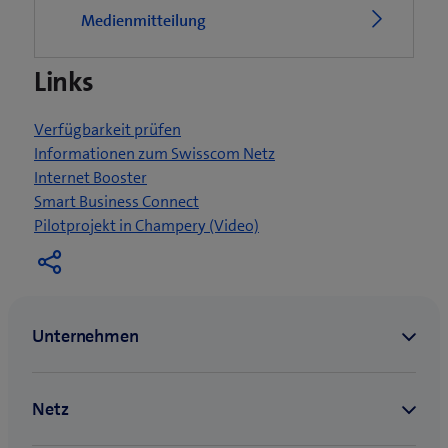
e
Medienmitteilung
t
e
Links
i
n
n
Verfügbarkeit prüfen
e
Informationen zum Swisscom Netz
u
Internet Booster
e
Smart Business Connect
s
(
Pilotprojekt in Champery (Video)
F
ö
e
f
n
f
s
n
t
e
e
t
r
e
)
i
n