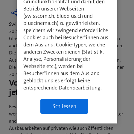
Grundfunktionalität und damit den
Betrieb unserer Webseiten
(swisscom.ch, blueplus.ch und
bluecinema.ch) zu gewährleisten,
Swisscom hat das Versprechen abgegeben, bis Ende
speichern wir zwingend erforderliche
2021 jede Schweizer Gemeinde mit
Cookies auch bei Besucher*innen aus
Glasfasertechnologien auszubauen. Davon profitieren
dem Ausland. Cookie-Typen, welche
auch die Einwohnerinnen und Einwohner von Kappelen.
anderen Zwecken dienen (Statistik,
Die Gemeindevertretung und Swisscom haben den
Analyse, Personalisierung der
Ausbau sowie den Baubeginn gemeinsam besprochen.
Webseite etc.), werden bei
Die ersten sichtbaren Bauarbeiten beginnen im Sommer
Besucher*innen aus dem Ausland
2021.
geblockt und es erfolgt keine
Vorarbeiten beginnen bereits
entsprechende Datenbearbeitung.
jetzt
Schliessen
Bevor ab Winter 2021 die Glasfaserkabel verlegt
werden, sind noch Vorarbeiten nötig. Dazu gehört unter
anderem das Einholen der Bewilligung für die
Ausbauarbeiten auf privaten wie auch öffentlichen