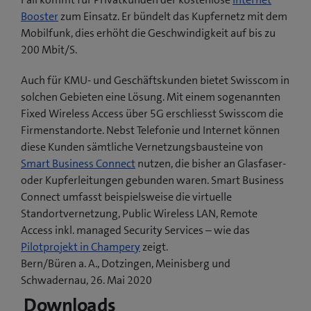
Booster
zum Einsatz. Er bündelt das Kupfernetz mit dem
Mobilfunk, dies erhöht die Geschwindigkeit auf bis zu
200 Mbit/S.
Auch für KMU- und Geschäftskunden bietet Swisscom in
solchen Gebieten eine Lösung. Mit einem sogenannten
Fixed Wireless Access über 5G erschliesst Swisscom die
Firmenstandorte. Nebst Telefonie und Internet können
diese Kunden sämtliche Vernetzungsbausteine von
Smart Business Connect
nutzen, die bisher an Glasfaser-
oder Kupferleitungen gebunden waren. Smart Business
Connect umfasst beispielsweise die virtuelle
Standortvernetzung, Public Wireless LAN, Remote
Access inkl. managed Security Services – wie das
(
Pilotprojekt in Champery
zeigt.
ö
Bern/Büren a. A., Dotzingen, Meinisberg und
f
Schwadernau, 26. Mai 2020
f
Downloads