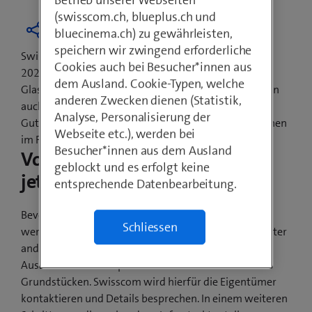
Betrieb unserer Webseiten
(swisscom.ch, blueplus.ch und
bluecinema.ch) zu gewährleisten,
speichern wir zwingend erforderliche
Swisscom hat das Versprechen abgegeben, bis Ende
Cookies auch bei Besucher*innen aus
2021 jede Schweizer Gemeinde mit
dem Ausland. Cookie-Typen, welche
Glasfasertechnologien auszubauen. Davon profitieren
anderen Zwecken dienen (Statistik,
auch die Einwohnerinnen und Einwohner von
Analyse, Personalisierung der
Guttannen. Die ersten sichtbaren Bauarbeiten beginnen
Webseite etc.), werden bei
im Frühling 2021.
Besucher*innen aus dem Ausland
Vorarbeiten beginnen bereits
geblockt und es erfolgt keine
jetzt
entsprechende Datenbearbeitung.
Bevor ab Frühling 2021 die Glasfaserkabel verlegt
Schliessen
werden, sind noch Vorarbeiten nötig. Dazu gehört unter
anderem das Einholen der Bewilligung für die
Ausbauarbeiten auf privaten wie auch öffentlichen
Grundstücken. Swisscom wird hierfür die Eigentümer
kontaktieren und Details besprechen. In einem weiteren