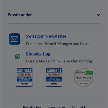
s
t
e
r
)
Swisscom Newsletter
Erhalte Medienmitteilungen und News
Klimabeitrag
Unsere Abos sind inklusive Klimabeitrag