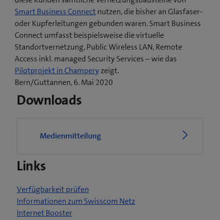
Smart Business Connect
nutzen, die bisher an Glasfaser-
oder Kupferleitungen gebunden waren. Smart Business
Connect umfasst beispielsweise die virtuelle
Standortvernetzung, Public Wireless LAN, Remote
Access inkl. managed Security Services – wie das
(
Pilotprojekt in Champery
zeigt.
ö
Bern/Guttannen, 6. Mai 2020
f
Downloads
f
n
e
Medienmitteilung
t
e
Links
i
n
n
Verfügbarkeit prüfen
e
Informationen zum Swisscom Netz
u
Internet Booster