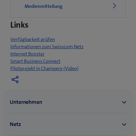
e
Medienmitteilung
t
e
Links
i
n
n
Verfügbarkeit prüfen
e
Informationen zum Swisscom Netz
u
Internet Booster
e
Smart Business Connect
s
(
Pilotprojekt in Champery (Video)
F
ö
e
f
n
f
s
n
t
e
e
t
r
e
)
i
n