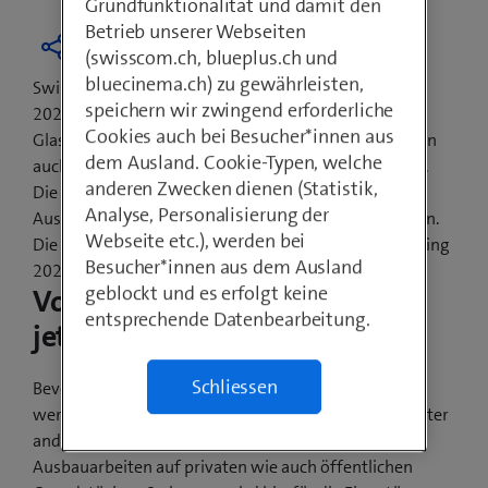
Grundfunktionalität und damit den
Betrieb unserer Webseiten
(swisscom.ch, blueplus.ch und
bluecinema.ch) zu gewährleisten,
Swisscom hat das Versprechen abgegeben, bis Ende
speichern wir zwingend erforderliche
2021 jede Schweizer Gemeinde mit
Cookies auch bei Besucher*innen aus
Glasfasertechnologien auszubauen. Davon profitieren
dem Ausland. Cookie-Typen, welche
auch die Einwohnerinnen und Einwohner von Eriswil.
anderen Zwecken dienen (Statistik,
Die Gemeindevertretung und Swisscom haben den
Analyse, Personalisierung der
Ausbau sowie den Baubeginn gemeinsam besprochen.
Webseite etc.), werden bei
Die ersten sichtbaren Bauarbeiten beginnen im Frühling
Besucher*innen aus dem Ausland
2021.
geblockt und es erfolgt keine
Vorarbeiten beginnen bereits
entsprechende Datenbearbeitung.
jetzt
Schliessen
Bevor ab Frühling 2021 die Glasfaserkabel verlegt
werden, sind noch Vorarbeiten nötig. Dazu gehört unter
anderem das Einholen der Bewilligung für die
Ausbauarbeiten auf privaten wie auch öffentlichen