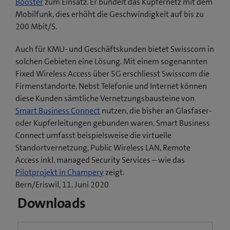
Booster
zum Einsatz. Er bündelt das Kupfernetz mit dem
Mobilfunk, dies erhöht die Geschwindigkeit auf bis zu
200 Mbit/S.
Auch für KMU- und Geschäftskunden bietet Swisscom in
solchen Gebieten eine Lösung. Mit einem sogenannten
Fixed Wireless Access über 5G erschliesst Swisscom die
Firmenstandorte. Nebst Telefonie und Internet können
diese Kunden sämtliche Vernetzungsbausteine von
Smart Business Connect
nutzen, die bisher an Glasfaser-
oder Kupferleitungen gebunden waren. Smart Business
Connect umfasst beispielsweise die virtuelle
Standortvernetzung, Public Wireless LAN, Remote
Access inkl. managed Security Services – wie das
(
Pilotprojekt in Champery
zeigt.
ö
Bern/Eriswil, 11. Juni 2020
f
Downloads
f
n