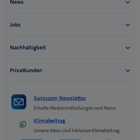
e
u
e
s
F
e
n
s
t
e
r
)
Swisscom Newsletter
Erhalte Medienmitteilungen und News
Klimabeitrag
Unsere Abos sind inklusive Klimabeitrag