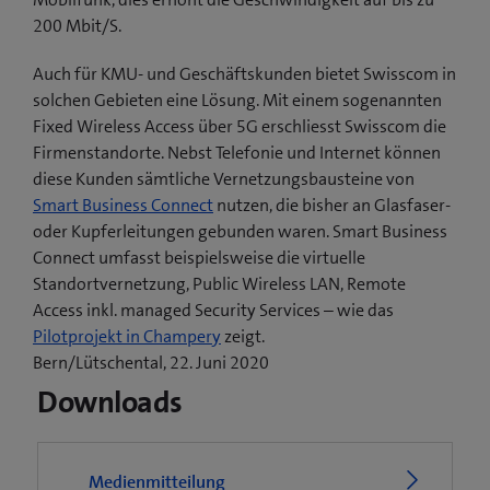
200 Mbit/S.
Auch für KMU- und Geschäftskunden bietet Swisscom in
solchen Gebieten eine Lösung. Mit einem sogenannten
Fixed Wireless Access über 5G erschliesst Swisscom die
Firmenstandorte. Nebst Telefonie und Internet können
diese Kunden sämtliche Vernetzungsbausteine von
Smart Business Connect
nutzen, die bisher an Glasfaser-
oder Kupferleitungen gebunden waren. Smart Business
Connect umfasst beispielsweise die virtuelle
Standortvernetzung, Public Wireless LAN, Remote
Access inkl. managed Security Services – wie das
(
Pilotprojekt in Champery
zeigt.
ö
Bern/Lütschental, 22. Juni 2020
f
Downloads
f
n
e
Medienmitteilung