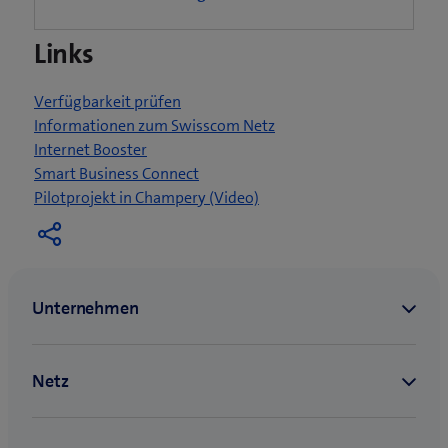
t
e
Links
i
n
n
Verfügbarkeit prüfen
e
Informationen zum Swisscom Netz
u
Internet Booster
e
Smart Business Connect
s
(
Pilotprojekt in Champery (Video)
F
ö
e
f
n
f
s
n
t
e
e
t
r
e
)
i
n
n