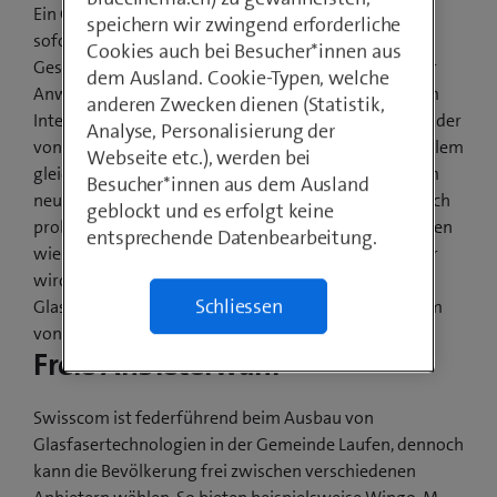
Ein Grossteil der Bevölkerung von Laufen surft per
speichern wir zwingend erforderliche
sofort auf ultraschnellem Internet mit
Cookies auch bei Besucher*innen aus
Geschwindigkeiten von bis zu 10 Gbit/s. Immer mehr
dem Ausland. Cookie-Typen, welche
Anwendungen in Schweizer Haushalten sind mit dem
anderen Zwecken dienen (Statistik,
Internet verbunden: TV schauen, Videotelefonieren oder
Analyse, Personalisierung der
von zu Hause aus im Firmennetzwerk arbeiten. Vor allem
Webseite etc.), werden bei
gleichzeitige Nutzung beansprucht das Netz. Mit dem
Besucher*innen aus dem Ausland
neuen Internetspeed sind solche Anwendungen jedoch
geblockt und es erfolgt keine
problemlos und zeitgleich möglich. Besonders in Zeiten
entsprechende Datenbearbeitung.
wie jetzt, in denen das Homeoffice immer alltäglicher
wird, unterstützt Swisscom mit dem Ausbau des
Schliessen
Glasfasernetzes die Infrastruktur, welche nötig ist, um
von Zuhause aus zu arbeiten.
Freie Anbieterwahl
Swisscom ist federführend beim Ausbau von
Glasfasertechnologien in der Gemeinde Laufen, dennoch
kann die Bevölkerung frei zwischen verschiedenen