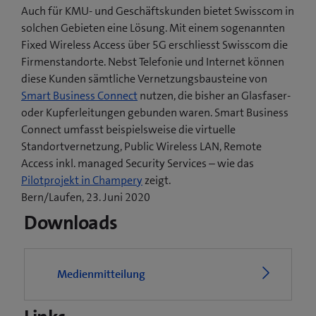
Auch für KMU- und Geschäftskunden bietet Swisscom in
solchen Gebieten eine Lösung. Mit einem sogenannten
Fixed Wireless Access über 5G erschliesst Swisscom die
Firmenstandorte. Nebst Telefonie und Internet können
diese Kunden sämtliche Vernetzungsbausteine von
Smart Business Connect
nutzen, die bisher an Glasfaser-
oder Kupferleitungen gebunden waren. Smart Business
Connect umfasst beispielsweise die virtuelle
Standortvernetzung, Public Wireless LAN, Remote
Access inkl. managed Security Services – wie das
(
Pilotprojekt in Champery
zeigt.
ö
Bern/Laufen, 23. Juni 2020
f
Downloads
f
n
e
Medienmitteilung
t
e
i