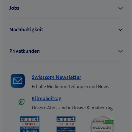
e
s
F
e
n
s
t
e
r
)
Swisscom Newsletter
Erhalte Medienmitteilungen und News
Klimabeitrag
Unsere Abos sind inklusive Klimabeitrag