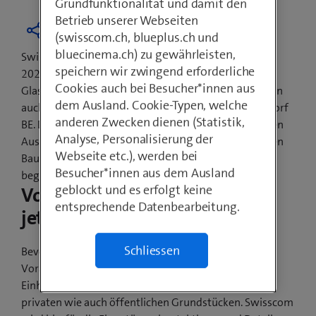
Grundfunktionalität und damit den
Betrieb unserer Webseiten
(swisscom.ch, blueplus.ch und
bluecinema.ch) zu gewährleisten,
Swisscom hat das Versprechen abgegeben, bis Ende
speichern wir zwingend erforderliche
2021 jede Schweizer Gemeinde mit
Cookies auch bei Besucher*innen aus
Glasfasertechnologien auszubauen. Davon profitieren
dem Ausland. Cookie-Typen, welche
auch die Einwohnerinnen und Einwohner von Kirchdorf
anderen Zwecken dienen (Statistik,
BE. Die Gemeindevertretung und Swisscom haben den
Analyse, Personalisierung der
Ausbau gemeinsam besprochen. Die ersten sichtbaren
Webseite etc.), werden bei
Bauarbeiten im Dorfkern und im Ortsteil Noflen
Besucher*innen aus dem Ausland
beginnen in der zweiten Jahreshälfte 2020.
geblockt und es erfolgt keine
Vorarbeiten beginnen bereits
entsprechende Datenbearbeitung.
jetzt
Schliessen
Bevor die Glasfaserkabel verlegt werden, sind noch
Vorarbeiten nötig. Dazu gehört unter anderem das
Einholen der Bewilligung für die Ausbauarbeiten auf
privaten wie auch öffentlichen Grundstücken. Swisscom