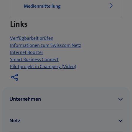
e
Medienmitteilung
t
e
Links
i
n
n
Verfügbarkeit prüfen
e
Informationen zum Swisscom Netz
u
Internet Booster
e
Smart Business Connect
s
(
Pilotprojekt in Champery (Video)
F
ö
e
f
n
f
s
n
t
e
e
t
r
e
)
i
n