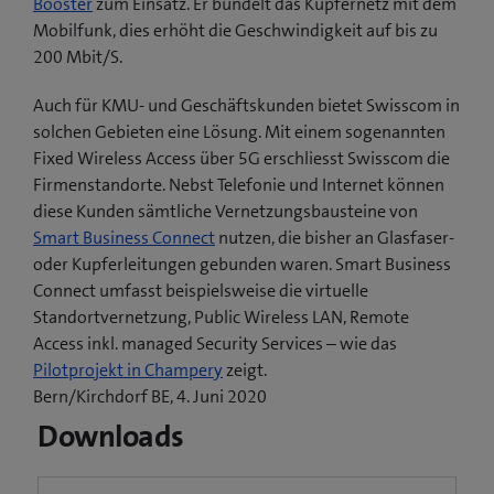
Booster
zum Einsatz. Er bündelt das Kupfernetz mit dem
Mobilfunk, dies erhöht die Geschwindigkeit auf bis zu
200 Mbit/S.
Auch für KMU- und Geschäftskunden bietet Swisscom in
solchen Gebieten eine Lösung. Mit einem sogenannten
Fixed Wireless Access über 5G erschliesst Swisscom die
Firmenstandorte. Nebst Telefonie und Internet können
diese Kunden sämtliche Vernetzungsbausteine von
Smart Business Connect
nutzen, die bisher an Glasfaser-
oder Kupferleitungen gebunden waren. Smart Business
Connect umfasst beispielsweise die virtuelle
Standortvernetzung, Public Wireless LAN, Remote
Access inkl. managed Security Services – wie das
(
Pilotprojekt in Champery
zeigt.
ö
Bern/Kirchdorf BE, 4. Juni 2020
f
Downloads
f
n