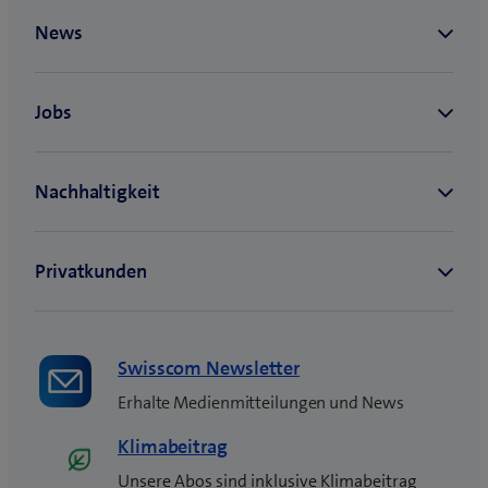
n
e
u
e
s
F
e
n
s
t
e
r
)
Swisscom Newsletter
Erhalte Medienmitteilungen und News
Klimabeitrag
Unsere Abos sind inklusive Klimabeitrag