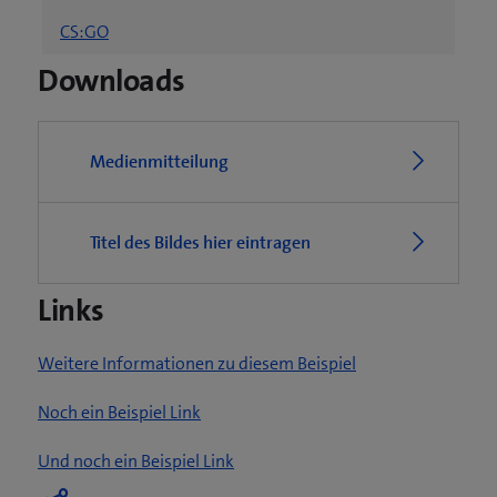
ö
CS:GO
f
f
Downloads
n
e
t
Medienmitteilung
e
i
n
Titel des Bildes hier eintragen
n
e
u
Links
e
s
(
Weitere Informationen zu diesem Beispiel
F
ö
e
(
Noch ein Beispiel Link
f
n
ö
f
(
Und noch ein Beispiel Link
s
f
n
ö
t
f
e