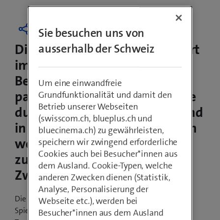
Sie besuchen uns von
Die Swisscom Hero League feiert
ausserhalb der Schweiz
im Oktober ihr zweijähriges
Bestehen. Seither ist viel
Um eine einwandfreie
passiert: So wurde Hearthstone
Grundfunktionalität und damit den
Betrieb unserer Webseiten
durch Counter-Strike ersetzt und
(swisscom.ch, blueplus.ch und
in den Challenger Series werden
bluecinema.ch) zu gewährleisten,
weniger Cups durchgeführt als
speichern wir zwingend erforderliche
Cookies auch bei Besucher*innen aus
zu Beginn. Welche
dem Ausland. Cookie-Typen, welche
Zwischenbilanz ziehst du?
anderen Zwecken dienen (Statistik,
Analyse, Personalisierung der
Die Branche und Community sind dynamisch. Neue
Webseite etc.), werden bei
Spiele, neue Ligen, neue Teams oder
Besucher*innen aus dem Ausland