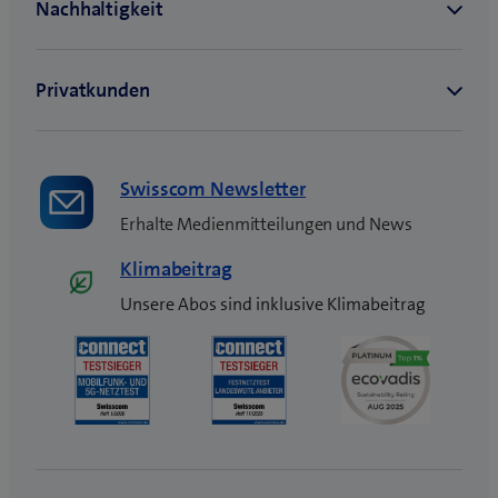
n
s
t
e
r
)
Swisscom Newsletter
Erhalte Medienmitteilungen und News
Klimabeitrag
Unsere Abos sind inklusive Klimabeitrag