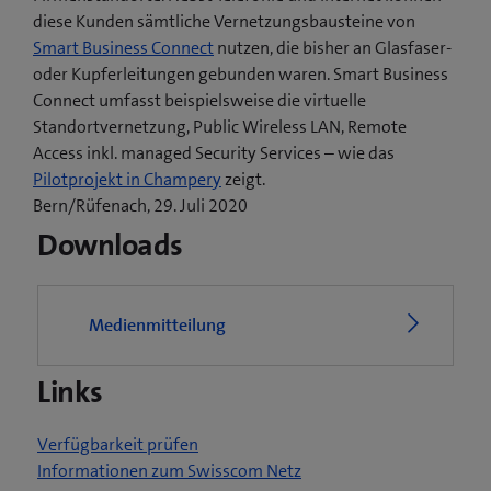
diese Kunden sämtliche Vernetzungsbausteine von
Smart Business Connect
nutzen, die bisher an Glasfaser-
oder Kupferleitungen gebunden waren. Smart Business
Connect umfasst beispielsweise die virtuelle
Standortvernetzung, Public Wireless LAN, Remote
Access inkl. managed Security Services – wie das
(
Pilotprojekt in Champery
zeigt.
ö
Bern/Rüfenach, 29. Juli 2020
f
Downloads
f
n
e
Medienmitteilung
t
e
Links
i
n
n
Verfügbarkeit prüfen
e
Informationen zum Swisscom Netz