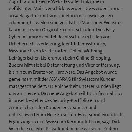
Zugriff auf infizierte Websites oder Links, die in
gefälschten Mails verschickt werden. Die werden immer
ausgeklügelter und sind zunehmend schwieriger zu
erkennen, bisweilen sind gefälschte Mails oder Websites
kaum noch vom Original zu unterscheiden. Die «Easy
Cyber Insurance» bietet Rechtsschutz in Fällen von
Urheberrechtsverletzung, Identitätsmissbrauch,
Missbrauch von Kreditkarten, Online-Mobbing,
betrügerischen Lieferanten beim Online-Shopping.
Zudem hilft sie bei Datenrettung und Virenentfernung,
bis hin zum Ersatz von Hardware. Das Angebot wurde
gemeinsam mit der AXA-ARAG für Swisscom Kunden
massgeschneidert. «Die Sicherheit unserer Kunden liegt
uns am Herzen. Das neue Angebot reiht sich fast nahtlos
in unser bestehendes Security-Portfolio ein und
ermöglicht es den Kunden entspannter und
unbeschwerter im Netz zu surfen. Es ist somit eine ideale
Ergänzung zu den Swisscom Kernprodukten», sagt Dirk
Wierzbitzki, Leiter Privatkunden bei Swisscom. Zudem