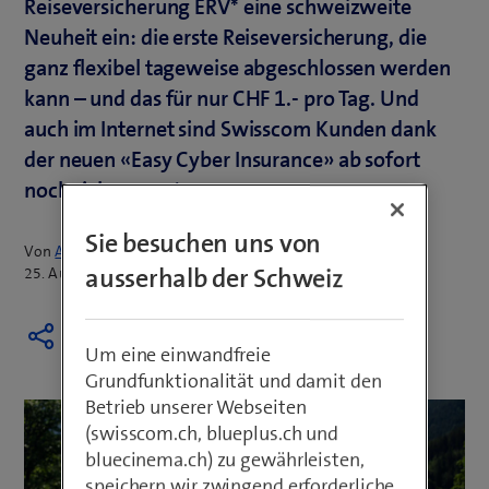
Reiseversicherung ERV* eine schweizweite
Neuheit ein: die erste Reiseversicherung, die
ganz flexibel tageweise abgeschlossen werden
kann – und das für nur CHF 1.- pro Tag. Und
auch im Internet sind Swisscom Kunden dank
der neuen «Easy Cyber Insurance» ab sofort
noch sicherer unterwegs.
Sie besuchen uns von
Von
Annina Merk
ausserhalb der Schweiz
25. August 2020
Um eine einwandfreie
Grundfunktionalität und damit den
Betrieb unserer Webseiten
(swisscom.ch, blueplus.ch und
bluecinema.ch) zu gewährleisten,
speichern wir zwingend erforderliche