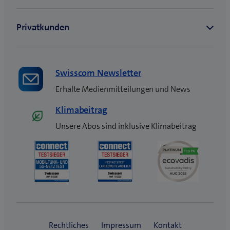
s
t
e
r
)
Swisscom Newsletter
Erhalte Medienmitteilungen und News
Klimabeitrag
Unsere Abos sind inklusive Klimabeitrag