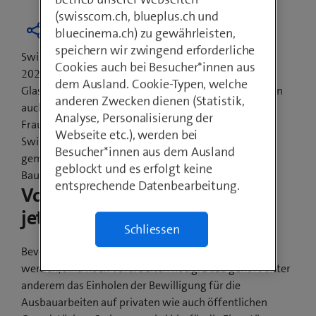
(swisscom.ch, blueplus.ch und
bluecinema.ch) zu gewährleisten,
speichern wir zwingend erforderliche
Swisscom hat das Versprechen abgegeben, bis Ende
Cookies auch bei Besucher*innen aus
2021 jede Schweizer Gemeinde mit
dem Ausland. Cookie-Typen, welche
Glasfasertechnologien auszubauen. Davon profitieren
anderen Zwecken dienen (Statistik,
auch die Einwohnerinnen und Einwohner von
Analyse, Personalisierung der
Frauenkappelen. Die Gemeindevertretung und
Webseite etc.), werden bei
Swisscom haben den Ausbau sowie den Baubeginn
Besucher*innen aus dem Ausland
gemeinsam besprochen. Die ersten sichtbaren
geblockt und es erfolgt keine
Bauarbeiten beginnen im Herbst 2020.
entsprechende Datenbearbeitung.
Vorarbeiten beginnen bereits
jetzt
Schliessen
Bevor ab Herbst 2020 die Glasfaserkabel verlegt
werden, sind noch Vorarbeiten nötig. Dazu gehört unter
anderem das Einholen der Bewilligung für die
Ausbauarbeiten auf privaten wie auch öffentlichen