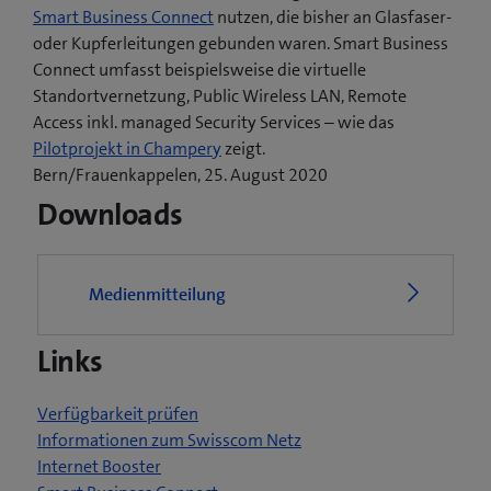
Smart Business Connect
nutzen, die bisher an Glasfaser-
oder Kupferleitungen gebunden waren. Smart Business
Connect umfasst beispielsweise die virtuelle
Standortvernetzung, Public Wireless LAN, Remote
Access inkl. managed Security Services – wie das
(
Pilotprojekt in Champery
zeigt.
ö
Bern/Frauenkappelen, 25. August 2020
f
Downloads
f
n
e
Medienmitteilung
t
e
Links
i
n
n
Verfügbarkeit prüfen
e
Informationen zum Swisscom Netz
u
Internet Booster
e