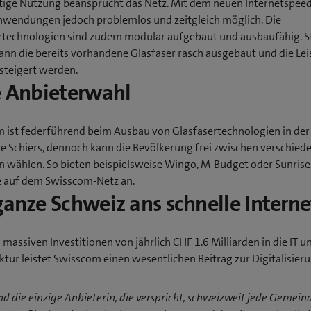
itige Nutzung beansprucht das Netz. Mit dem neuen Internetspeed
nwendungen jedoch problemlos und zeitgleich möglich. Die
rtechnologien sind zudem modular aufgebaut und ausbaufähig. St
kann die bereits vorhandene Glasfaser rasch ausgebaut und die Le
steigert werden.
e Anbieterwahl
 ist federführend beim Ausbau von Glasfasertechnologien in der
 Schiers, dennoch kann die Bevölkerung frei zwischen verschied
n wählen. So bieten beispielsweise Wingo, M-Budget oder Sunrise
 auf dem Swisscom-Netz an.
ganze Schweiz ans schnelle Interne
 massiven Investitionen von jährlich CHF 1.6 Milliarden in die IT u
ktur leistet Swisscom einen wesentlichen Beitrag zur Digitalisier
nd die einzige Anbieterin, die verspricht, schweizweit jede Gemein