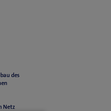
bau des
hen
r
n Netz