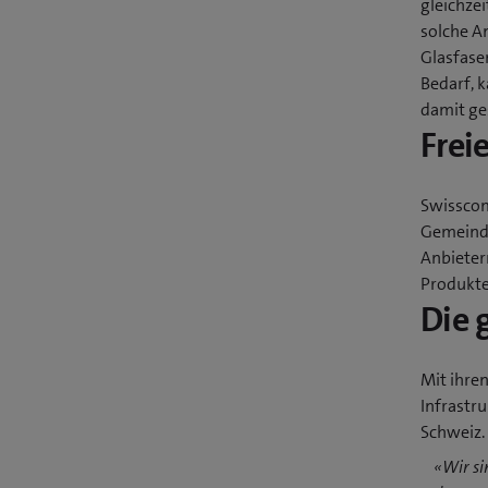
gleichze
solche A
Glasfase
Bedarf, 
damit ge
Frei
Swisscom
Gemeinde
Anbieter
Produkte
Die 
Mit ihren
Infrastru
Schweiz.
«Wir si