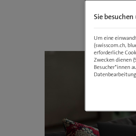
der Schw
Sie besuchen 
Von
Armin Sc
25. August 2
Um eine einwandfr
(swisscom.ch, blu
erforderliche Coo
Zwecken dienen (St
Besucher*innen au
Datenbearbeitung