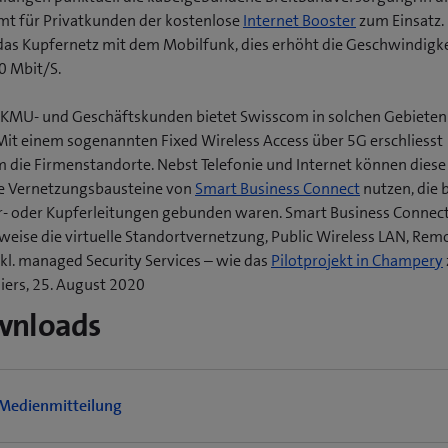
mt für Privatkunden der kostenlose
Internet Booster
zum Einsatz. 
das Kupfernetz mit dem Mobilfunk, dies erhöht die Geschwindigke
0 Mbit/S.
 KMU- und Geschäftskunden bietet Swisscom in solchen Gebieten
Mit einem sogenannten Fixed Wireless Access über 5G erschliesst
 die Firmenstandorte. Nebst Telefonie und Internet können dies
e Vernetzungsbausteine von
Smart Business Connect
nutzen, die 
r- oder Kupferleitungen gebunden waren. Smart Business Connec
sweise die virtuelle Standortvernetzung, Public Wireless LAN, Rem
(
nkl. managed Security Services – wie das
Pilotprojekt in Champery
iers, 25. August 2020
f
wnloads
f
t
Medienmitteilung