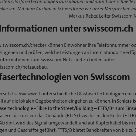
usten Glasfasertechnologien auszubauen und damit ans schnelle I
liessen. Mit dem Ausbau in Schiers lösen wir unser Versprechen ei
Markus Reber, Leiter Swisscom 
 Informationen unter swisscom.ch
swisscom.ch/checker können Einwohner ihre Telefonnummer o
eingeben und prüfen, welche Leistungen an ihrem Standort verfüg
Informationen zum Swisscom-Netz sind zu finden unter
sscom.ch/netzausbau.
fasertechnologien von Swisscom
 setzt schweizweit unterschiedliche Glasfasertechnologien ein, 
ell auf die lokalen Gegebenheiten eingehen zu können.
In Schiers
fasertechnologie «Fibre to the Street/Building – FTTS/B» zum Eins
asern bis kurz vor das Gebäude (FTTS) bzw. bis in den Keller (FTT
Ab dort wird das Signal umgewandelt und auf Kupferkabel bis in d
n und Geschäfte geführt. FTTS/B bietet Bandbreiten von bis zu