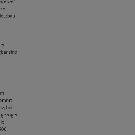
nternet
n.»
Netzbau
der
bar sind.
um
 kommt
atz
, bei
B) gezogen
ie
 500