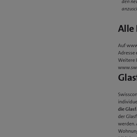
den ne
anzusch
Alle
Auf www.
Adresse 
Weitere 
www.swi
Glas
Swisscom
individu
die Glas
der Glasf
werden. 
Wohnunge