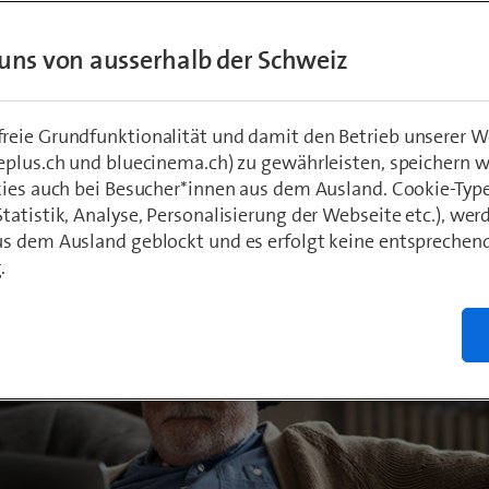
eiz.
uns von ausserhalb der Schweiz
hädeli
020
eie Grundfunktionalität und damit den Betrieb unserer W
eplus.ch und bluecinema.ch) zu gewährleisten, speichern 
kies auch bei Besucher*innen aus dem Ausland. Cookie-Typ
atistik, Analyse, Personalisierung der Webseite etc.), wer
s dem Ausland geblockt und es erfolgt keine entsprechen
.