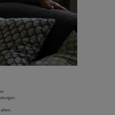
lem
endungen
 allem