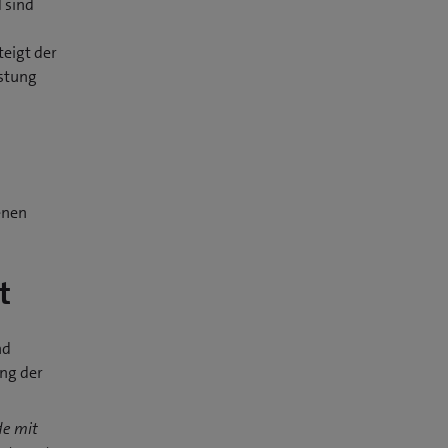
 sind
eigt der
istung
enen
t
nd
ung der
de mit