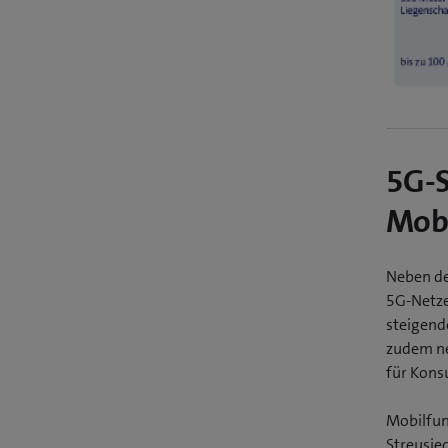
5G-S
Mobi
Neben de
5G-Netze
steigend
zudem ne
für Kons
Mobilfun
Streusie