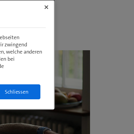
ebseiten
wir zwingend
en, welche anderen
den bei
de
Schliessen