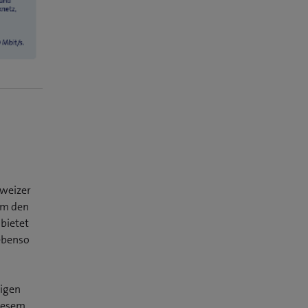
hweizer
um den
bietet
ebenso
higen
diesem