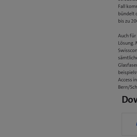
Fall kom
bündelt 
bis zu 20
Auch für
Lösung. 
Swisscom
sämtlich
Glasfase
beispiel
Access i
Bern/Sch
Do