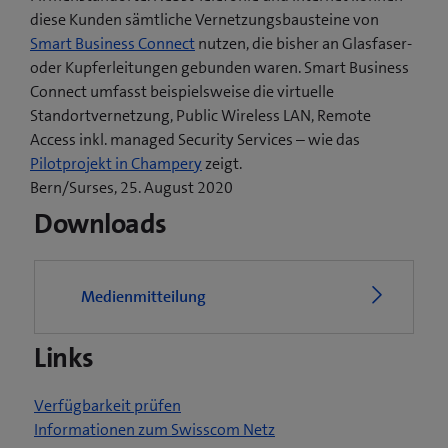
diese Kunden sämtliche Vernetzungsbausteine von
Smart Business Connect
nutzen, die bisher an Glasfaser-
oder Kupferleitungen gebunden waren. Smart Business
Connect umfasst beispielsweise die virtuelle
Standortvernetzung, Public Wireless LAN, Remote
Access inkl. managed Security Services – wie das
(
Pilotprojekt in Champery
zeigt.
ö
Bern/Surses, 25. August 2020
f
Downloads
f
n
e
Medienmitteilung
t
e
Links
i
n
n
Verfügbarkeit prüfen
e
Informationen zum Swisscom Netz