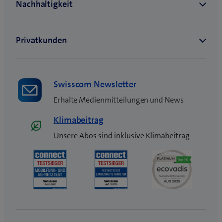
n
s
t
e
r
)
Swisscom Newsletter
Erhalte Medienmitteilungen und News
Klimabeitrag
Unsere Abos sind inklusive Klimabeitrag