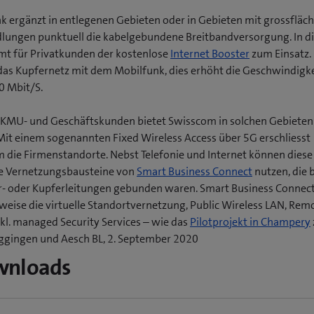
k ergänzt in entlegenen Gebieten oder in Gebieten mit grossfläc
dlungen punktuell die kabelgebundene Breitbandversorgung. In 
mt für Privatkunden der kostenlose
Internet Booster
zum Einsatz. 
das Kupfernetz mit dem Mobilfunk, dies erhöht die Geschwindigke
0 Mbit/S.
 KMU- und Geschäftskunden bietet Swisscom in solchen Gebieten
Mit einem sogenannten Fixed Wireless Access über 5G erschliesst
 die Firmenstandorte. Nebst Telefonie und Internet können dies
e Vernetzungsbausteine von
Smart Business Connect
nutzen, die 
r- oder Kupferleitungen gebunden waren. Smart Business Connec
sweise die virtuelle Standortvernetzung, Public Wireless LAN, Rem
(
nkl. managed Security Services – wie das
Pilotprojekt in Champery
gingen und Aesch BL, 2. September 2020
f
wnloads
f