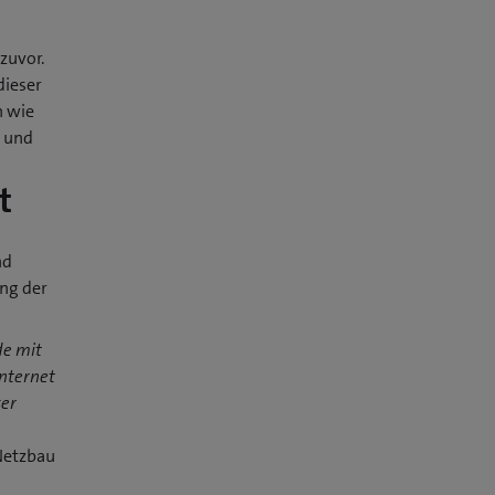
zuvor.
dieser
n wie
t und
t
nd
ung der
de mit
nternet
ser
Netzbau