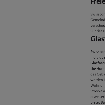
Frei
Swisscom
Gemeinde
verschie
Sunrise 
Glas
Swisscom
individu
Glasfaser
the Hom
das Gebä
werden. B
Wohnunge
Strecke a
erweiter
bietet Ba