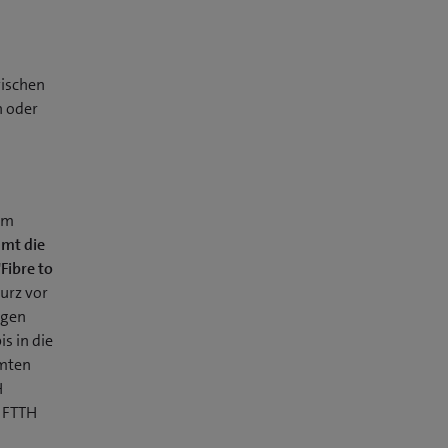
wischen
h oder
um
mt die
Fibre to
kurz vor
ogen
is in die
amten
H
d FTTH