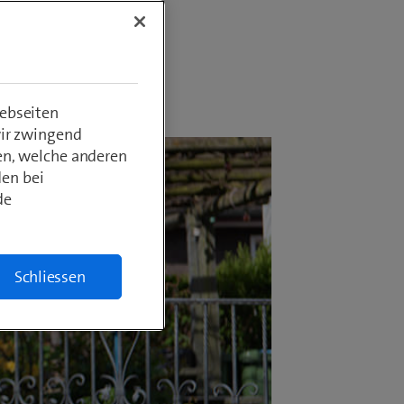
ebseiten
wir zwingend
en, welche anderen
den bei
de
Schliessen