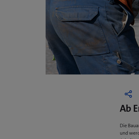
Ab E
Die Baua
und werd