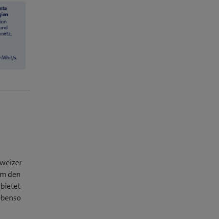
hweizer
um den
bietet
ebenso