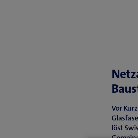
Netz
Baus
Vor Kur
Glasfas
löst Swi
Gemeind