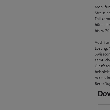
Mobilfun
Streusie
Fall kom
bündelt 
bis zu 20
Auch für
Lösung. 
Swisscom
sämtlich
Glasfase
beispiel
Access i
Bern/Dug
Do