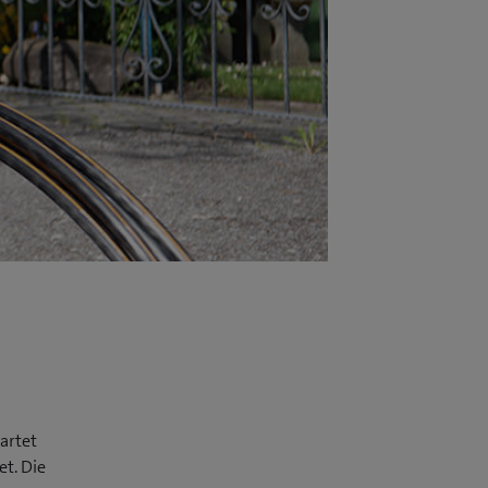
artet
t. Die