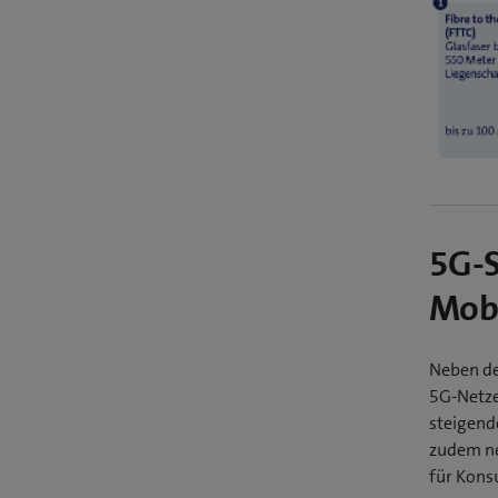
5G-S
Mobi
Neben de
5G-Netze
steigend
zudem ne
für Kons