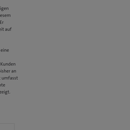
higen
diesem
Er
it auf
 eine
e Kunden
bisher an
t umfasst
ote
zeigt.
ö
n
e