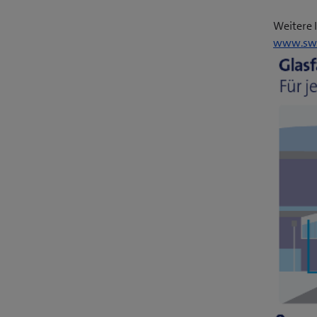
Weitere 
www.swi