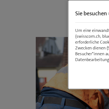
Sie besuchen 
Von
Armin Sc
2. September
Um eine einwandfr
(swisscom.ch, blu
erforderliche Coo
Zwecken dienen (St
Besucher*innen au
Datenbearbeitung