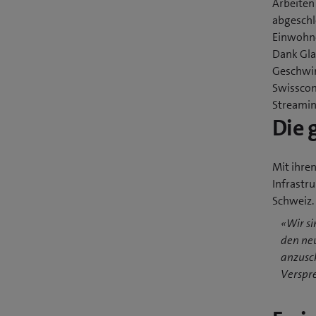
Arbeiten
abgeschl
Einwohne
Dank Glas
Geschwin
Swisscom
Streamin
Die 
Mit ihren
Infrastru
Schweiz.
«Wir si
den ne
anzusch
Verspre