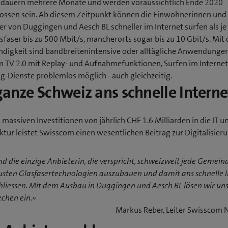
 dauern mehrere Monate und werden voraussichtlich Ende 2020
ossen sein. Ab diesem Zeitpunkt können die Einwohnerinnen und
r von Duggingen und Aesch BL schneller im Internet surfen als je 
faser bis zu 500 Mbit/s, mancherorts sogar bis zu 10 Gbit/s. Mit 
digkeit sind bandbreitenintensive oder alltägliche Anwendunge
 TV 2.0 mit Replay- und Aufnahmefunktionen, Surfen im Interne
g-Dienste problemlos möglich - auch gleichzeitig.
ganze Schweiz ans schnelle Interne
 massiven Investitionen von jährlich CHF 1.6 Milliarden in die IT u
ktur leistet Swisscom einen wesentlichen Beitrag zur Digitalisier
nd die einzige Anbieterin, die verspricht, schweizweit jede Gemein
usten Glasfasertechnologien auszubauen und damit ans schnelle I
liessen. Mit dem Ausbau in Duggingen und Aesch BL lösen wir un
chen ein.»
Markus Reber, Leiter Swisscom 