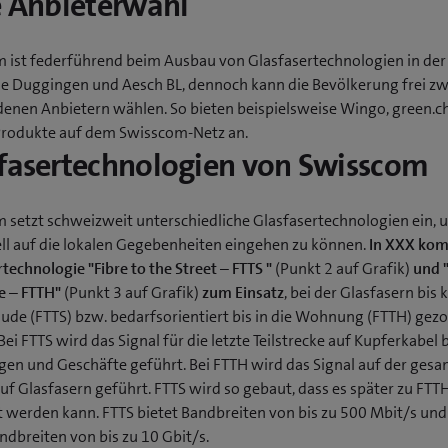
e Anbieterwahl
 ist federführend beim Ausbau von Glasfasertechnologien in der
 Duggingen und Aesch BL, dennoch kann die Bevölkerung frei z
denen Anbietern wählen. So bieten beispielsweise Wingo, green.c
Produkte auf dem Swisscom-Netz an.
fasertechnologien von Swisscom
 setzt schweizweit unterschiedliche Glasfasertechnologien ein, 
ell auf die lokalen Gegebenheiten eingehen zu können.
In XXX kom
technologie "Fibre to the Street – FTTS "
(Punkt 2 auf Grafik)
und "
e – FTTH"
(Punkt 3 auf Grafik)
zum Einsatz
, bei der Glasfasern bis 
ude (FTTS) bzw. bedarfsorientiert bis in die Wohnung (FTTH) gez
ei FTTS wird das Signal für die letzte Teilstrecke auf Kupferkabel b
n und Geschäfte geführt. Bei FTTH wird das Signal auf der ges
uf Glasfasern geführt. FTTS wird so gebaut, dass es später zu FTT
t werden kann. FTTS bietet Bandbreiten von bis zu 500 Mbit/s un
ndbreiten von bis zu 10 Gbit/s.