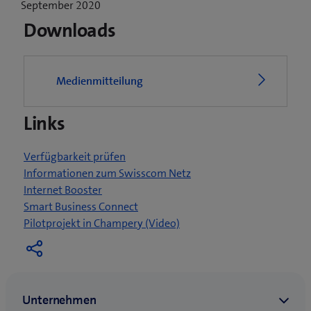
f
September 2020
f
Downloads
n
e
t
Medienmitteilung
e
i
Links
n
n
e
Verfügbarkeit prüfen
u
Informationen zum Swisscom Netz
e
Internet Booster
s
Smart Business Connect
F
(
Pilotprojekt in Champery (Video)
e
ö
n
f
s
f
t
n
e
e