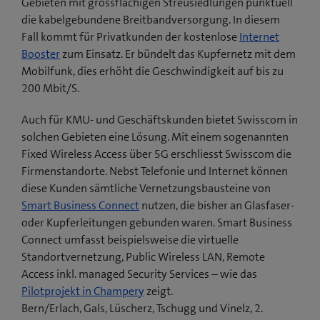
Gebieten mit grossflächigen Streusiedlungen punktuell
die kabelgebundene Breitbandversorgung. In diesem
Fall kommt für Privatkunden der kostenlose
Internet
Booster
zum Einsatz. Er bündelt das Kupfernetz mit dem
Mobilfunk, dies erhöht die Geschwindigkeit auf bis zu
200 Mbit/S.
Auch für KMU- und Geschäftskunden bietet Swisscom in
solchen Gebieten eine Lösung. Mit einem sogenannten
Fixed Wireless Access über 5G erschliesst Swisscom die
Firmenstandorte. Nebst Telefonie und Internet können
diese Kunden sämtliche Vernetzungsbausteine von
Smart Business Connect
nutzen, die bisher an Glasfaser-
oder Kupferleitungen gebunden waren. Smart Business
Connect umfasst beispielsweise die virtuelle
Standortvernetzung, Public Wireless LAN, Remote
Access inkl. managed Security Services – wie das
(
Pilotprojekt in Champery
zeigt.
ö
Bern/Erlach, Gals, Lüscherz, Tschugg und Vinelz, 2.