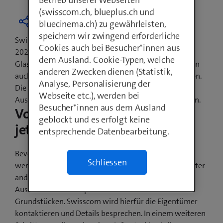
Betrieb unserer Webseiten
(swisscom.ch, blueplus.ch und
bluecinema.ch) zu gewährleisten,
speichern wir zwingend erforderliche
Swisscom hat das Versprechen abgegeben, bis Ende
Cookies auch bei Besucher*innen aus
2021 jede Schweizer Gemeinde mit
dem Ausland. Cookie-Typen, welche
Glasfasertechnologien auszubauen. Davon profitieren
anderen Zwecken dienen (Statistik,
auch die Einwohnerinnen und Einwohner von Thürnen.
Analyse, Personalisierung der
Die Gemeindevertretung und Swisscom haben den
Webseite etc.), werden bei
Ausbau sowie den Baubeginn gemeinsam besprochen.
Besucher*innen aus dem Ausland
Vorarbeiten beginnen bereits
geblockt und es erfolgt keine
jetzt
entsprechende Datenbearbeitung.
Bevor ab Frühling 2021 die Glasfaserkabel verlegt
Schliessen
werden, sind noch Vorarbeiten nötig. Dazu gehört unter
anderem das Einholen der Bewilligung für die
Ausbauarbeiten auf privaten wie auch öffentlichen
Grundstücken. Swisscom wird hierfür die Eigentümer
kontaktieren und Details besprechen. In einem weiteren