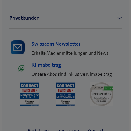
s
t
e
r
)
Swisscom Newsletter
Erhalte Medienmitteilungen und News
Klimabeitrag
Unsere Abos sind inklusive Klimabeitrag