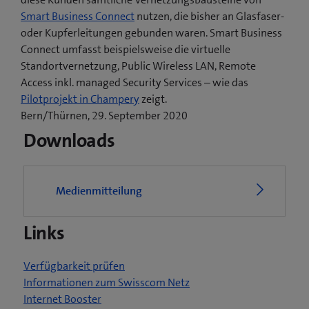
Smart Business Connect
nutzen, die bisher an Glasfaser-
oder Kupferleitungen gebunden waren. Smart Business
Connect umfasst beispielsweise die virtuelle
Standortvernetzung, Public Wireless LAN, Remote
Access inkl. managed Security Services – wie das
(
Pilotprojekt in Champery
zeigt.
ö
Bern/Thürnen, 29. September 2020
f
Downloads
f
n
e
Medienmitteilung
t
e
Links
i
n
n
Verfügbarkeit prüfen
e
Informationen zum Swisscom Netz
u
Internet Booster