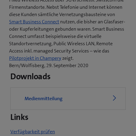
Firmenstandorte. Nebst Telefonie und Internet können
diese Kunden sämtliche Vernetzungsbausteine von
Smart Business Connect
nutzen, die bisher an Glasfaser-
oder Kupferleitungen gebunden waren. Smart Business
Connect umfasst beispielsweise die virtuelle
Standortvernetzung, Public Wireless LAN, Remote
Access inkl. managed Security Services – wie das
(
Pilotprojekt in Champery
zeigt.
ö
Bern/Wolfisberg, 29. September 2020
f
Downloads
f
n
e
Medienmitteilung
t
e
Links
i
n
n
Verfügbarkeit prüfen