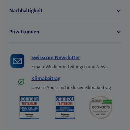
e
n
s
t
e
r
)
Swisscom Newsletter
Erhalte Medienmitteilungen und News
Klimabeitrag
Unsere Abos sind inklusive Klimabeitrag