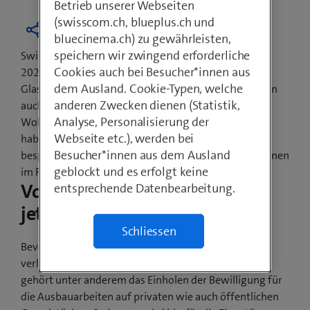
Betrieb unserer Webseiten
(swisscom.ch, blueplus.ch und
bluecinema.ch) zu gewährleisten,
speichern wir zwingend erforderliche
Swisscom hat das Versprechen abgegeben, bis Ende
Cookies auch bei Besucher*innen aus
2021 jede Schweizer Gemeinde mit
dem Ausland. Cookie-Typen, welche
Glasfasertechnologien auszubauen. Davon profitieren
anderen Zwecken dienen (Statistik,
auch die Einwohnerinnen und Einwohner von
Analyse, Personalisierung der
Wolfisberg. Die Gemeindevertretung und Swisscom
Webseite etc.), werden bei
haben den Ausbau sowie den Baubeginn gemeinsam
Besucher*innen aus dem Ausland
besprochen. Die ersten sichtbaren Bauarbeiten beginnen
geblockt und es erfolgt keine
im Frühling/Sommer 2021.
Vorarbeiten beginnen bereits
entsprechende Datenbearbeitung.
jetzt
Schliessen
Bevor ab Frühling/Sommer 2021 die Glasfaserkabel
verlegt werden, sind noch Vorarbeiten nötig. Dazu
gehört unter anderem das Einholen der Bewilligung für
die Ausbauarbeiten auf privaten wie auch öffentlichen